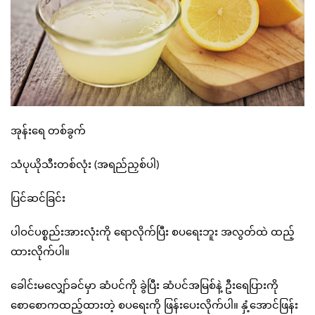
အုန်းရေ တစ်ခွက်
သံပုယိုသီးတစ်လုံး (အရည်ညှစ်ပါ)
ပြင်ဆင်ခြင်း
ပါဝင်ပစ္စည်းအားလုံးကို ရောလိုက်ပြီး စပရေးဘူး အလွတ်ထဲ ထည့်
ထားလိုက်ပါ။
ခေါင်းမလျှော်ခင်မှာ ဆံပင်ကို ခွဲပြီး ဆံပင်အမြစ်နဲ့ ဦးရေပြားကို
စောစောကထည့်ထားတဲ့ စပရေးကို ဖြန်းပေးလိုက်ပါ။ နှံ့အောင်ဖြန်း