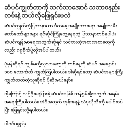
ဆံပင်ကျွတ်တာကို သက်သာအောင် သဘာဝနည်း
လမ်းနဲ့ ဘယ်လိုဖြေရှင်းမလဲ
ဆံပင်ကျွတ်တဲ့ပြဿနာဟာ ဒီကနေ့ အမျိုးသားရော အမျိုးသမီး
တော်တော်များများ ရင်ဆိုင်ကြုံတွေ့နေရတဲ့ ပြဿနာတစ်ခုပါပဲ။
ဆံပင်ကျန်းမာရေးအတွက်ဆိုရင် သင်စားတဲ့အစားအစာတွေကို
လည်း ဂရုစိုက်ဖို့လိုအပ်ပါတယ်။
ပုံမှန်ဆိုရင် ကျွန်မတို့လူသားတွေကို တစ်နေ့ကို ဆံပင် အချောင်း
၁၀၀ လောက်ထိ ကျွတ်ကြပါတယ်။ ဒါဆိုရင်တော့ ဆံပင်အများကြီး
ကျွတ်တတ်တဲ့သူဆိုရင် ပိုဆိုးမယ်နော်။
ဒါ့ကြောင့် သင့်ဦးရေပြားနဲ့ ဆံပင်အမြစ် သန်စွမ်းဖို့အတွက် အရမ်း
အရေးကြီးပါတယ်။ အဲဒီအတွက် အုန်းရေနဲ့ သံပုယိုသီးကို ပေါင်းစပ်
ပြီး ဖြေရှင်းလို့ရပါတယ်။
ပါဝင်ပစ္စည်း