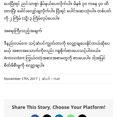
ပေးပြီးရင် ညင်သာစွာ နှိပ်နယ်ပေးလိုက်ပါ။ မိနစ် ၃၀ ကနေ ၄၀ ထိ
ထားပြီး ခေါင်းလျှော်ချလိုက်ပါ။ ပြီးရင် ပေါင်းဆေးသုံးပါ။ တစ်ပတ်
ကို ၂ ကြိမ် (သို့) ၃ ကြိမ်လုပ်ပေးပါ။
အရေးကြီးသည့်အချက်
ဒီနည်းလမ်းက သင့်ဆံပင်ကျွတ်တာကို လျှော့ချပေးနိုင်တယ်ဆိုပေ
မယ့် အစားအသောက်ကိုလည်း ဂရုစိုက်စားပေးသင့်ပါတယ်။
Antioxidant ကြွယ်ဝတဲ့အစားအစာတွေကို စားပေးပါ။ ဒါ့အပြင်
စိတ်ဖိစီးမှုကို လျှော့ချပါ။
November 17th, 2017
|
ဆံပင် – Hair
Share This Story, Choose Your Platform!