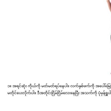
၁။ အရင်ဆုံး ကိုယ်ကို မတ်မတ်ရပ်နေပါ။ လက်နှစ်ဖက်ကို အပေါ်မြော
မတိုင်ပေးလိုက်ပါ။ ဒီအတိုင်းငြိမ်ငြိမ်လေးနေပြီး အသက်ကို ပုံမှန်ရှ