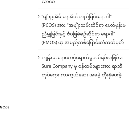
လာစေ
“မျိုးဥအိမ် ရေအိတ်တည်ခြင်းရောဂါ”
(PCOS) အား “အမျိုးသမီးဆိုင်ရာ ဟော်မုန်းမ
ညီမျှခြင်းနှင့် ဇီဝဖြစ်စဉ်ဆိုင်ရာ ရောဂါ”
(PMOS) ဟု အမည်သစ်ပြောင်းလဲသတ်မှတ်
ကျန်းမာရေးစောင့်ရှောက်မှုတစ်ရပ်အဖြစ် a
Sure Company မှ ဝန်ထမ်းများအား ရာသီ
တုပ်ကွေး ကာကွယ်ဆေး အခမဲ့ ထိုးနှံပေးခဲ့
်းလေး