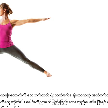
ာဖက်ခြေထောက်ကို ဘေးဖက်ထုတ်ပြီး ဘယ်ဖက်ခြေထောက်ကို အထဲဖက်
းကိုကွေးလိုက်ပါ။ ခေါင်းကိုညာဖက်ဖြည်းဖြည်းလေး လှည့်ပေးပါ။ ပြီးရင် 