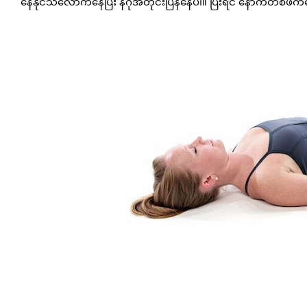
နေနိုင်သလောက်နေပြီး နဂိုအတိုင်းပြန်နေပါ။ ပြီးရင် နောက်တစ်ဖက်ပ