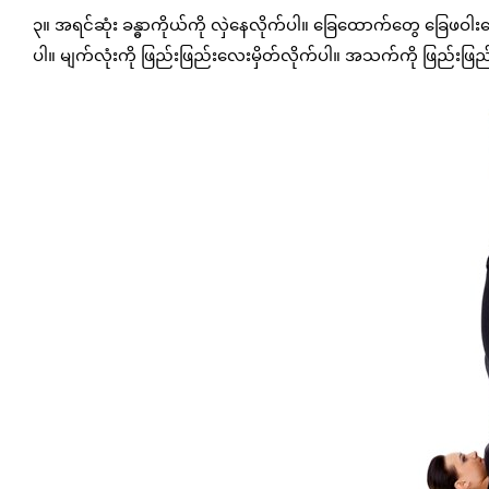
၃။ အရင်ဆုံး ခန္ဓာကိုယ်ကို လှဲနေလိုက်ပါ။ ခြေထောက်တွေ ခြေဖဝါ
ပါ။ မျက်လုံးကို ဖြည်းဖြည်းလေးမှိတ်လိုက်ပါ။ အသက်ကို ဖြည်းဖြည်း