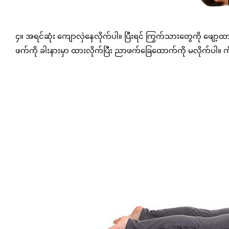
၄။ အရင်ဆုံး ကျောလှဲနေလိုက်ပါ။ ပြီးရင် ကြွက်သားတွေကို ဖျေ
ဖက်ကို ခါးနားမှာ ထားလိုက်ပြီး ညာဖက်ခြေထောက်ကို မလိုက်ပါ။ ကိ