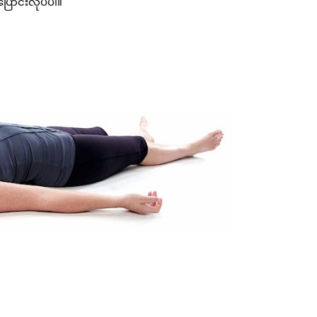
ြောင်းလုပ်ပါ။