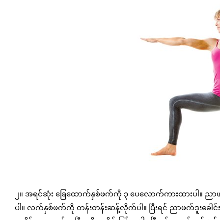
၂။ အရင်ဆုံး ခြေထောက်နှစ်ဖက်ကို ၃ ပေလောက်ကားထားပါ။ ည
ပါ။ လက်နှစ်ဖက်ကို တန်းတန်းဆန့်လိုက်ပါ။ ပြီးရင် ညာဖက်ဒူးခေါင်