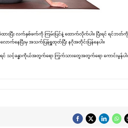
ထိထားပြီး လက်နှစ်ဖက်ကို ကြမ်းပြင်နဲ့ ထောက်လိုက်ပါ။ ပြီးရင် ရင်ဘတ်ကိ
 လောက်နေပြီးမှ အသက်ပြန်ရှူထုတ်ပြီး နဂိုအတိုင်းပြန်နေပါ။
်ဆိုရင် သင့်ခန္ဓာကိုယ်အတွက်ရော ကြွက်သားတွေအတွက်ရော ကောင်းမွန်
Facebook
X
LinkedIn
What