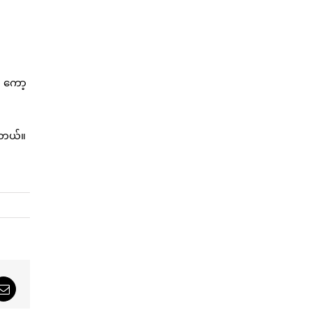
ု ကော့
ပါတယ်။
sApp
Email