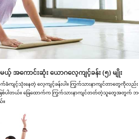
် အကောင်းဆုံး ယောဂလေ့ကျင့်ခန်း (၅) မျိုး
 လက်ခံကျင့်သုံးနေတဲ့ လေ့ကျင့်ခန်းပါ။ ကြွက်သားနာကျင်တာတွေကိုလည်း
န်းဖြစ်ပါတယ်။ ခြေထောက်က ကြွက်သားနာကျင်တတ်တဲ့သူတွေအတွက် ဘ
ယ်။