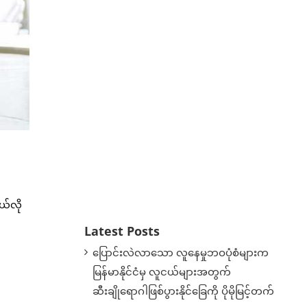
ယ်လို
Latest Posts
ပြောင်းလဲလာသော လူနေမှုဘဝပုံစံများက
မြန်မာနိုင်ငံမှ လူငယ်များအတွက်
ဆီးချိုရောဂါဖြစ်ပွားနိုင်ခြေကို ပိုမိုမြင့်တက်