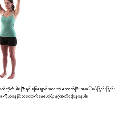
က်လိုက်ပါ။ ပြီးရင် ခြေချောင်းလေးကို ထောက်ပြီး အပေါ် ခပ်ဖြည်းဖြည
ူပါ။ ကိုယ်နေနိုင်သလောက်နေပေးပြီး နဂိုအတိုင်းပြန်နေပါ။