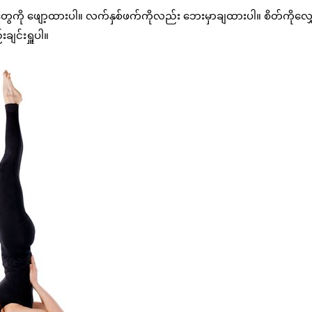
းတွေကို ဖျော့ထားပါ။ လက်နှစ်ဖက်ကိုလည်း ဘေးမှာချထားပါ။ စိတ်ကိုလျှ
ချင်းရှူပါ။