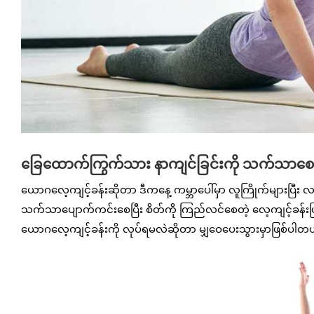
ခြေထောက်ကြွက်သား နာကျင်ခြင်းကို သက်သာစေမယ့
ယောဂလေ့ကျင့်ခန်းဆိုတာ ဒီကနေ့ ကမ္ဘာပေါ်မှာ လူကြိုက်များပြီး
သက်သာပျောက်ကင်းစေပြီး စိတ်ကို ကြည်လင်စေတဲ့ လေ့ကျင့်ခ
ယောဂလေ့ကျင့်ခန်းကို လုပ်ရမလဲဆိုတာ မျှဝေပေးသွားမှာဖြစ်ပါတ