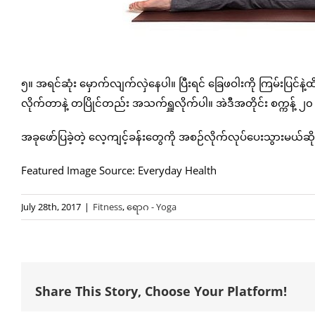
၅။ အရင်ဆုံး မှောက်လျက်လှဲနေပါ။ ပြီးရင် ခြေဖဝါးကို ကြမ်းပြင်နဲ့
လိုက်တာနဲ့ တပြိုင်တည်း အသက်ရှူလိုက်ပါ။ အဲဒီအတိုင်း စက္ကန့် ၂၀
အခုဖော်ပြခဲ့တဲ့ လေ့ကျင့်ခန်းတွေကို အစဉ်လိုက်လုပ်ပေးသွားမယ
Featured Image Source: Everyday Health
July 28th, 2017
|
Fitness
,
ရောဂ - Yoga
Share This Story, Choose Your Platform!