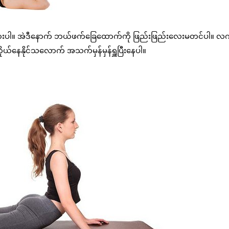
ာ့ထားပါ။ အဲဒီနောက် ဘယ်ဖက်ခြေထောက်ကို ဖြည်းဖြည်းလေးမတင်ပါ။ လက်
ုယ်နေနိုင်သလောက် အသက်မှန်မှန်ရှူပြီးနေပါ။