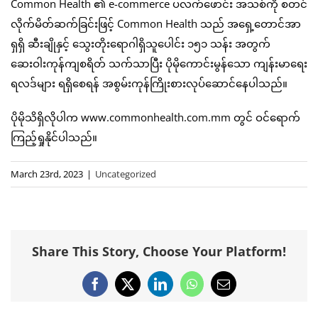
Common Health ၏ e-commerce ပလက်ဖောင်း အသစ်ကို စတင်
လိုက်မိတ်ဆက်ခြင်းဖြင့် Common Health သည် အရှေ့တောင်အာ
ရှရှိ ဆီးချိုနှင့် သွေးတိုးရောဂါရှိသူပေါင်း ၁၅၁ သန်း အတွက်
ဆေးဝါးကုန်ကျစရိတ် သက်သာပြီး ပိုမိုကောင်းမွန်သော ကျန်းမာရေး
ရလဒ်များ ရရှိစေရန် အစွမ်းကုန်ကြိုးစားလုပ်ဆောင်နေပါသည်။
ပိုမိုသိရှိလိုပါက www.commonhealth.com.mm တွင် ဝင်ရောက်
ကြည့်ရှုနိုင်ပါသည်။
March 23rd, 2023
|
Uncategorized
Share This Story, Choose Your Platform!
Facebook
X
LinkedIn
WhatsApp
Email