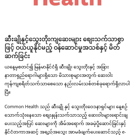
ဆီးချိုနှင့်သွေးတိုးကျဆေးများ စျေးသက်သာစွာ
ဖြင့် ဝယ်ယူနိုင်မည့် ဝန်ဆောင်မှုအသစ်နှင့် မိတ်
ဆက်ခြင်း
ယနေ့မှစတင်၍ မြန်မာနိုင်ငံရှိ ဆီးချို၊ သွေးတိုးနှင့် အခြား
နာတာရှည်ရောဂါများရှိသော မိသားစုများအတွက် ဆေးဝါး
ကုန်ကျစရိတ်သက်သာစေသော နည်းလမ်းသစ်တစ်ခုရောက်ရှိလာပါ
ပြီ။
Common Health သည် ဆီးချို နှင့် သွေးတိုးဝေဒနာရှင်များ နေ့စဉ်
သောက်သုံးနေသော စျေးနှုန်းသက်သာသည့် ဆေးဝါးများရောင်းချ
ပေးသည့်အပြင် ဆေးများကို အိမ်အရောက် အခမဲ့ပို့ဆောင်ခြင်းနှင့်
နိုင်ငံတကာအဆင့် အရည်အသွေး အာမခံချက်ပေးဆောင်သည့် e-