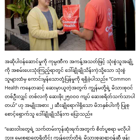
အဆိုပါဝန်ဆောင်မှုကို ကုမ္ပဏီက အကန့်အသတ်ဖြင့် သုံးစွဲသူအချို့
ကို အစမ်းပေးသုံးကြည့်ရာတွင် ဒေါ်ချိုချိုသိန်းကဲ့သို့သော သုံးစွဲ
သူများထံမှ ကောင်းမွန်သောတုံ့ပြန်မှုကို ရရှိခဲ့ပါသည်။ “Common
Health ကနေတဆင့် ဆေးမှာယူတဲ့အတွက် ကျွန်မတို့ရဲ့ မိသားစုဝင်
တစ်ဦးလျှင် တစ်လကို ဆေးဖိုး၂၅၀၀၀ ကျပ် ဆေးစရိတ်သက်သာပါ
တယ်” ဟု အမျိုးအစား ၂ ဆီးချိုရောဂါရှိသော မိဘနှစ်ပါးကို ပြုစု
စောင့်ရှောက်သူ ဒေါ်ချိုချိုသိန်းက ပြောသည်။
“ဆေးဝါးတွေရဲ့ သက်တမ်းကုန်ဆုံးရက်အတွက် စိတ်ပူစရာ မလိုပါ
ဘူး။ မေးစရာတွေရှိတိုင်း ကျွန်တော်တို့ရဲ့ မိသားစုဆရာဝန်ဆီ ဖုန်း