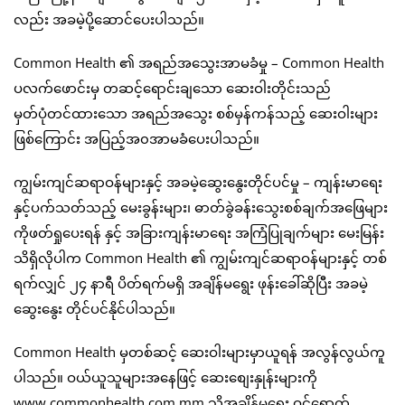
လည်း အခမဲ့ပို့ဆောင်ပေးပါသည်။
Common Health ၏ အရည်အသွေးအာမခံမှု – Common Health
ပလက်ဖောင်းမှ တဆင့်ရောင်းချသော ဆေးဝါးတိုင်းသည်
မှတ်ပုံတင်ထားသော အရည်အသွေး စစ်မှန်ကန်သည့် ဆေးဝါးများ
ဖြစ်ကြောင်း အပြည့်အ၀အာမခံပေးပါသည်။
ကျွမ်းကျင်ဆရာဝန်များနှင့် အခမဲ့ဆွေးနွေးတိုင်ပင်မှု – ကျန်းမာရေး
နှင့်ပက်သတ်သည့် မေးခွန်းများ၊ ဓာတ်ခွဲခန်းသွေးစစ်ချက်အဖြေများ
ကိုဖတ်ရှုပေးရန် နှင့် အခြားကျန်းမာရေး အကြံပြုချက်များ မေးမြန်း
သိရှိလိုပါက Common Health ၏ ကျွမ်းကျင်ဆရာဝန်များနှင့် တစ်
ရက်လျှင် ၂၄ နာရီ ပိတ်ရက်မရှိ အချိန်မရွေး ဖုန်းခေါ်ဆိုပြီး အခမဲ့
ဆွေးနွေး တိုင်ပင်နိုင်ပါသည်။
Common Health မှတစ်ဆင့် ဆေးဝါးများမှာယူရန် အလွန်လွယ်ကူ
ပါသည်။ ဝယ်ယူသူများအနေဖြင့် ဆေးစျေးနှုန်းများကို
www.commonhealth.com.mm သို့အချိန်မရွေး ဝင်ရောက်