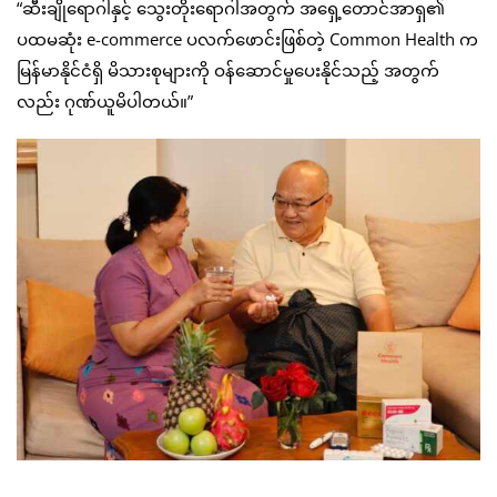
“ဆီးချိုရောဂါနှင့် သွေးတိုးရောဂါအတွက် အရှေ့တောင်အာရှ၏
ပထမဆုံး e-commerce ပလက်ဖောင်းဖြစ်တဲ့ Common Health က
မြန်မာနိုင်ငံရှိ မိသားစုများကို ဝန်ဆောင်မှုပေးနိုင်သည့် အတွက်
လည်း ဂုဏ်ယူမိပါတယ်။”