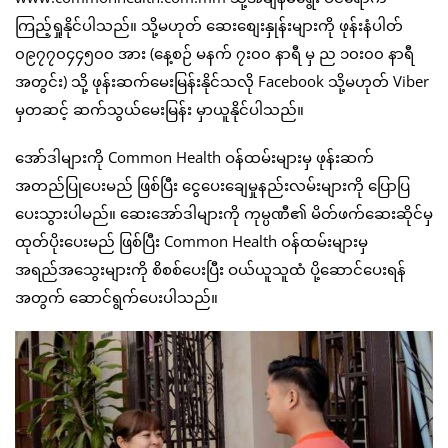
ကြည့်ရှုနိုင်ပါသည်။ သို့မဟုတ် ဆေးစျေးနှုန်းများကို ဖုန်းနံပါတ်
၀၉၇၇၀၄၄၅၀၀ အား (နေ့စဉ် မနက် ၇း၀၀ နာရီ မှ ည ၁၀း၀၀ နာရီ
အတွင်း) သို့ ဖုန်းဆက်မေးမြန်းနိုင်သလို Facebook သို့မဟုတ် Viber
မှတဆင့် ဆက်သွယ်မေးမြန်း မှာယူနိုင်ပါသည်။
အော်ဒါများကို Common Health ဝန်ထမ်းများမှ ဖုန်းဆက်
အတည်ပြုပေးမည် ဖြစ်ပြီး ငွေပေးချေမှုနည်းလမ်းများကို ပြောပြ
ပေးသွားပါမည်။ ဆေးအော်ဒါများကို ကုမ္ပဏီ၏ မိတ်ဖက်ဆေးဆိုင်မှ
ထုတ်ပိုးပေးမည် ဖြစ်ပြီး Common Health ဝန်ထမ်းများမှ
အရည်အသွေးများကို စိစစ်ပေးပြီး ဝယ်ယူသူထံ ပို့ဆောင်ပေးရန်
အတွက် ဆောင်ရွက်ပေးပါသည်။