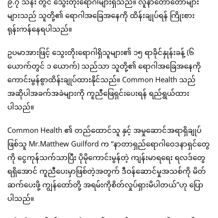
၉.၇ သန်း တွင် သွေးတိုးရောဂါများရှိသည်။ လူနာတော်တော်များ
များသည် သူတို့၏ ရောဂါအခြေအနေကို ထိန်းချုပ်ရန် ကြိုးစား
ရုန်းကန်နေရပါသည်။
ဥပမာအားဖြင့် သွေးတိုးရောဂါရှိသူများ၏ ၁၅ ရာခိုင်နှုန်းခန့် (၆
ယောက်တွင် ၁ ယောက်) သည်သာ သူတို့၏ ရောဂါအခြေအနေကို
ကောင်းမွန်စွာထိန်းချုပ်ထားနိုင်သည်။ Common Health သည်
အဆိုပါအခက်အခဲများကို ကူညီဖြေရှင်းပေးရန် ရည်ရွယ်ထား
ပါသည်။
Common Health ၏ တည်ထောင်သူ နှင့် အမှုဆောင်အရာရှိချုပ်
ဖြစ်သူ Mr.Matthew Guilford က “နာတာရှည်ရောဂါဝေဒနာရှင်တွေ
ကို ငွေကုန်သက်သာပြီး ပိုမိုကောင်းမွန်တဲ့ ကျန်းမာရရေး ရလဒ်တွေ
ရရှိအောင် ကူညီပေးမှာဖြစ်တဲ့အတွက် ဒီဝန်ဆောင်မှုအသစ်ကို မိတ်
ဆက်ပေးဖို့ ကျွန်တော်တို့ အရမ်းကိုစိတ်လှုပ်ရှားမိပါတယ်”ဟု ပြော
ပါသည်။