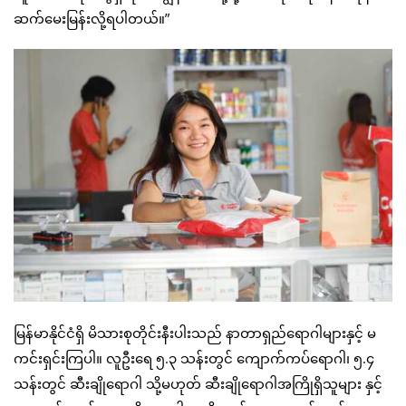
ဆက်မေးမြန်းလို့ရပါတယ်။”
မြန်မာနိုင်ငံရှိ မိသားစုတိုင်းနီးပါးသည် နာတာရှည်ရောဂါများနှင့် မ
ကင်းရှင်းကြပါ။ လူဦးရေ ၅.၃ သန်းတွင် ကျောက်ကပ်ရောဂါ၊ ၅.၄
သန်းတွင် ဆီးချိုရောဂါ သို့မဟုတ် ဆီးချိုရောဂါအကြိုရှိသူများ နှင့်