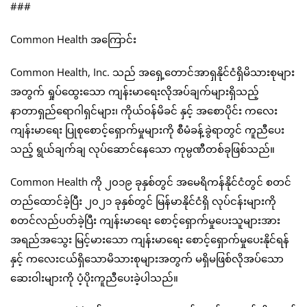
###
Common Health အကြောင်း
Common Health, Inc. သည် အရှေ့တောင်အာရှနိုင်ငံရှိမိသားစုများ
အတွက် ရှုပ်ထွေးသော ကျန်းမာရေးလိုအပ်ချက်များရှိသည့်
နာတာရှည်ရောဂါရှင်များ၊ ကိုယ်ဝန်မိခင် နှင့် အစောပိုင်း ကလေး
ကျန်းမာရေး ပြုစုစောင့်ရှောက်မှုများကို စီမံခန့်ခွဲရာတွင် ကူညီပေး
သည့် ရွယ်ချက်ချ လုပ်ဆောင်နေသော ကုမ္ပဏီတစ်ခုဖြစ်သည်။
Common Health ကို ၂၀၁၉ ခုနှစ်တွင် အမေရိကန်နိုင်ငံတွင် စတင်
တည်ထောင်ခဲ့ပြီး ၂၀၂၁ ခုနှစ်တွင် မြန်မာနိုင်ငံရှိ လုပ်ငန်းများကို
စတင်လည်ပတ်ခဲ့ပြီး ကျန်းမာရေး စောင့်ရှောက်မှုပေးသူများအား
အရည်အသွေး မြင့်မားသော ကျန်းမာရေး စောင့်ရှောက်မှုပေးနိုင်ရန်
နှင့် ကလေးငယ်ရှိသောမိသားစုများအတွက် မရှိမဖြစ်လိုအပ်သော
ဆေးဝါးများကို ပံ့ပိုးကူညီပေးခဲ့ပါသည်။