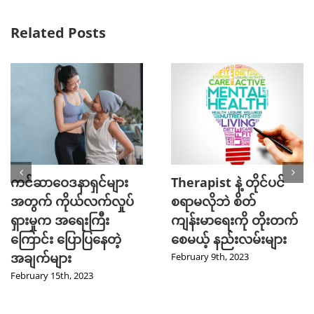
Related Posts
ကင်ဆာဝေဒနာရှင်များ
Therapist နဲ့ တိုင်ပင်
အတွက် ကိုယ်လက်လှုပ်
စရာမလိုဘဲ စိတ်
ရှားမှုက အရေးကြီး
ကျန်းမာရေးကို တိုးတက်
ကြောင်း ပြောပြနေတဲ့
စေမယ့် နည်းလမ်းများ
အချက်များ
February 9th, 2023
February 15th, 2023