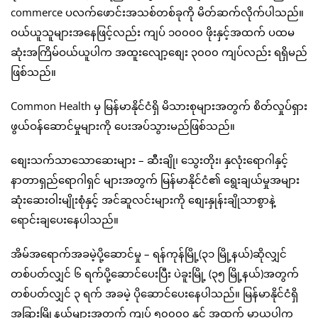
commerce ပလက်ဖောင်းအသစ်တစ်ခုကို မိတ်ဆက်လိုက်ပါသည်။
ဝယ်ယူသူများအနေဖြင့်လည်း ကျပ် ၁၀၀၀၀ ဖိုးနှင့်အထက် ပထမ
ဆုံးအကြိမ်ဝယ်ယူပါက အထူးလျော့စျေး ၃၀၀၀ ကျပ်လည်း ရရှိမည်
ဖြစ်သည်။
Common Health မှ မြန်မာနိုင်ငံရှိ မိသားစုများအတွက် စိတ်လှုပ်ရှား
ဖွယ်ဝန်ဆောင်မှုများကို ပေးအပ်သွားမည်ဖြစ်သည်။
စျေးသက်သာသောဆေးများ – ဆီးချို၊ သွေးတိုး၊ နှလုံးရောဂါနှင့်
နာတာရှည်ရောဂါရှင် များအတွက် မြန်မာနိုင်ငံ၏ ရွေးချယ်မှုအများ
ဆုံးဆေးဝါးမျိုးစုံနှင့် အင်ဆူလင်းများကို စျေးနှုန်းချိုသာစွာနဲ့
ရောင်းချပေးနေပါသည်။
အိမ်အရောက်အခမဲ့ပို့ဆောင်မှု – ရန်ကုန်မြို့(၃၁ မြို့နယ်)ဆိုလျှင်
တစ်ပတ်လျှင် ၆ ရက်ပို့ဆောင်ပေးပြီး ပဲခူးမြို့ (၃၅ မြို့နယ်)အတွက်
တစ်ပတ်လျှင် ၃ ရက် အခမဲ့ ပိုဆောင်ပေးနေပါသည်။ မြန်မာနိုင်ငံရှိ
အခြားမြို့နယ်များအတွက် ကျပ် ၅၀၀၀၀ နှင့် အထက် မှာယူပါက