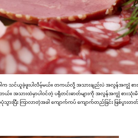
အခါက သင်ယူခဲ့ဖူးပါလိမ့်မယ်။ တကယ်လို့ အသားချည်းပဲ အလွန်အကျွံ စား
တယ်။ အသားထဲမှာပါဝင်တဲ့ ပရိုတင်းဓာတ်များကို အလွန်အကျွံ စားသုံးမိ
ုပုံသွားပြီး ကြာလာတဲ့အခါ ကျောက်ကပ် ကျောက်တည်ခြင်း ဖြစ်ပွားတတ