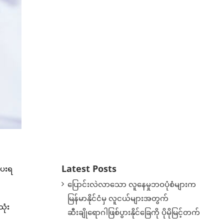
Latest Posts
ပေးရ
ပြောင်းလဲလာသော လူနေမှုဘဝပုံစံများက
မြန်မာနိုင်ငံမှ လူငယ်များအတွက်
ုံး
ဆီးချိုရောဂါဖြစ်ပွားနိုင်ခြေကို ပိုမိုမြင့်တက်