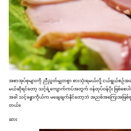
အစာအုပ်စုများကို ညီညွှတ်မျှတစွာ စားသုံးရမယ်လို့ ငယ်ရွယ်စဉ်
မယ်ဆိုရင်တော့ သင့်ရဲ့ကျောက်ကပ်အတွက် ဝန်ထုပ်ဝန်ပိုး ဖြစ်စေပါ
အခါ သင့်ခန္ဓာကိုယ်က မချေဖျက်နိုင်တော့ဘဲ အညစ်အကြေးအဖြစ်စ
တယ်။
ဆား