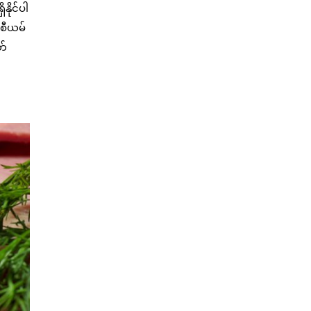
ိုင်ပါ
်စီယမ်
တ်