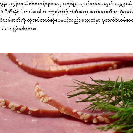
ကျွံစားသုံးမိမယ်ဆိုရင်တော့ သင့်ရဲ့ကျောက်ကပ်အတွက် အန္တရာယ်ရှိန
 ပိုဆိုးနိုင်ပါတယ်။ ဒါက ဘာ့ကြောင့်လဲဆိုတော့ ထောပတ်သီးမှာ ပိုတက
ုတက်စီယမ်ဓာတ်ကို လိုအပ်တယ်ဆိုပေမယ့်လည်း သွေးထဲမှာ ပိုတက်စီယမ်ဓာ
ု ခံစားရနိုင်ပါတယ်။