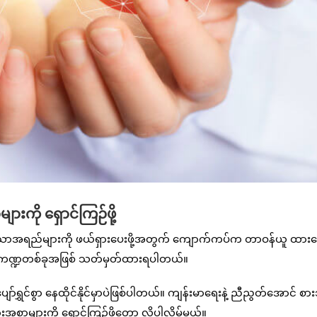
းကို ရှောင်ကြဉ်ဖို့
ျှံနေသောအရည်များကို ဖယ်ရှားပေးဖို့အတွက် ကျောက်ကပ်က တာဝန်ယူ ထား
းကဏ္ဍတစ်ခုအဖြစ် သတ်မှတ်ထားရပါတယ်။
ှင်စွာ နေထိုင်နိုင်မှာပဲဖြစ်ပါတယ်။ ကျန်းမာရေးနဲ့ ညီညွတ်အောင် စားသ
ာများကို ရှောင်ကြဉ်ဖို့တော့ လိုပါလိမ့်မယ်။