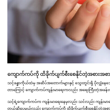
ကျောက်ကပ်ကို ထိခိုက်ပျက်စီးစေနိုင်တဲ့အစားအစာမျာ
သင့်ခန္ဓာကိုယ်ထဲမှ အဆိပ်အတောက်များနှင့် သွေးတွင်းရှိ ပိုလ
တာကြောင့် ကျောက်ကပ်ကျန်းမာရေးကလည်း အရေးကြီးတဲ့အခန်
သင့်ရဲ့ကျောက်ကပ်က ကျန်းမာရေးနေမှလည်း သင်လည်း ကျန်းမာပျော်ရွ
တယ်ဆိုပေမယ့်လည်း ကျောက်ကပ်ကို ထိခိုက်ပျက်စီးစေနိုင်တဲ့အစားအစ