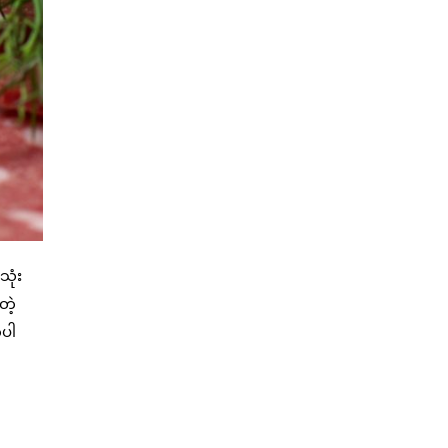
သုံး
တဲ့
်ပါ