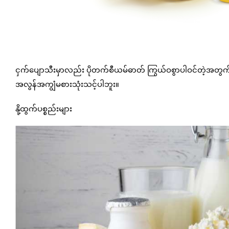
ငှက်ပျောသီးမှာလည်း ပိုတက်စီယမ်ဓာတ် ကြွယ်ဝစွာပါဝင်တဲ့အတွက်
အလွန်အကျွံမစားသုံးသင့်ပါဘူး။
နို့ထွက်ပစ္စည်းများ