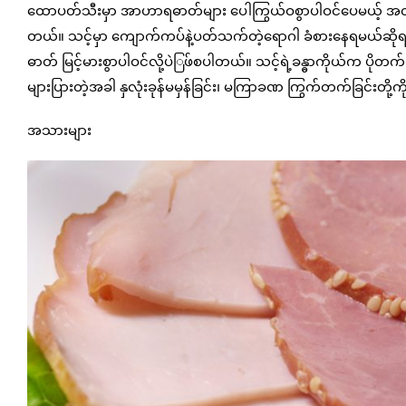
ထောပတ်သီးမှာ အာဟာရဓာတ်များ ပေါကြွယ်ဝစွာပါဝင်ပေမယ့် အလွန်အ
တယ်။ သင့်မှာ ကျောက်ကပ်နဲ့ပတ်သက်တဲ့ရောဂါ ခံစားနေရမယ်ဆိုရင်
ဓာတ် မြင့်မားစွာပါဝင်လို့ပဲြဖ်စပါတယ်။ သင့်ရဲ့ခန္ဓာကိုယ်က ပိ
များပြားတဲ့အခါ နှလုံးခုန်မမှန်ခြင်း၊ မကြာခဏ ကြွက်တက်ခြင်းတို့ကိ
အသားများ