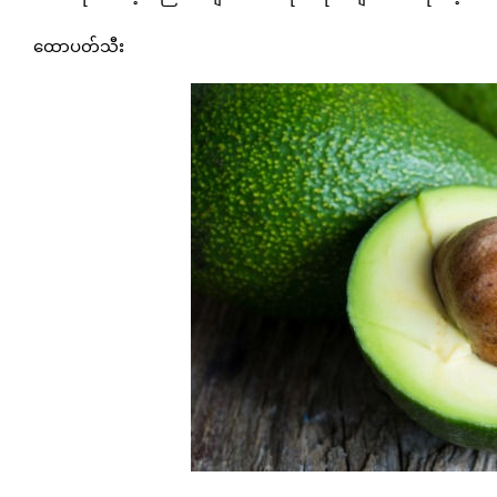
ထောပတ်သီး