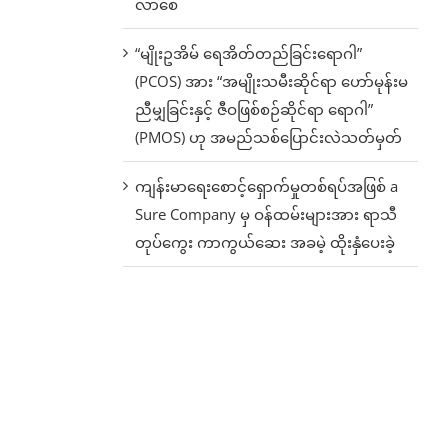
လာစေ
“မျိုးဥအိမ် ရေအိတ်တည်ခြင်းရောဂါ”
(PCOS) အား “အမျိုးသမီးဆိုင်ရာ ဟော်မုန်းမ
ညီမျှခြင်းနှင့် ဇီဝဖြစ်စဉ်ဆိုင်ရာ ရောဂါ”
(PMOS) ဟု အမည်သစ်ပြောင်းလဲသတ်မှတ်
ကျန်းမာရေးစောင့်ရှောက်မှုတစ်ရပ်အဖြစ် a
Sure Company မှ ဝန်ထမ်းများအား ရာသီ
တုပ်ကွေး ကာကွယ်ဆေး အခမဲ့ ထိုးနှံပေးခဲ့