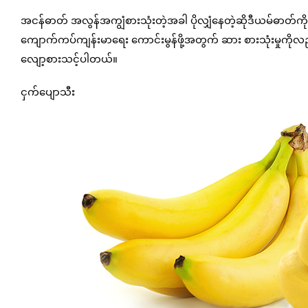
အငန်ဓာတ် အလွန်အကျွံစားသုံးတဲ့အခါ ပိုလျှံနေတဲ့ဆိုဒီယမ်ဓာတ်က
ကျောက်ကပ်ကျန်းမာရေး ကောင်းမွန်ဖို့အတွက် ဆား စားသုံးမှုကိုလ
လျော့စားသင့်ပါတယ်။
ငှက်ပျောသီး