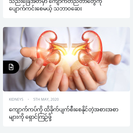
သည်းခြေအိတ်မှာ ကျောက်တည်တာတွေကို 
ပျောက်ကင်းစေမယ့် သဘာဝဆေး
KIDNEYS
5TH MAY, 2020
ကျောက်ကပ်ကို ထိခိုက်ပျက်စီးစေနိုင်တဲ့အစားအစာ
များကို ရှောင်ကြဉ်ဖို့