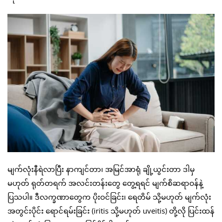
မျက်လုံးနီရဲလာပြီး နာကျင်တာ၊ အမြင်အာရုံ ချို့ယွင်းတာ ဒါမှ
မဟုတ် ရုတ်တရက် အလင်းတန်းတွေ တွေ့ရရင် မျက်စိဆရာဝန်နဲ့
ပြသပါ။ ဒီလက္ခဏာတွေက ပိုးဝင်ခြင်း၊ ရေတိမ် သို့မဟုတ် မျက်လုံး
အတွင်းပိုင်း ရောင်ရမ်းခြင်း (iritis သို့မဟုတ် uveitis) တို့လို ပြင်းထန်