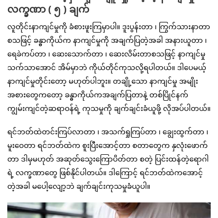
လက္ခဏာ ( ၅ ) ချက်
လူတိုင်းနာကျင်မှုကို ခံစားဖူးကြမှာပါ။ ဒူးပွန်းတာ ၊ ကြွက်သားနာတာ
စသဖြင့် ခန္ဓာကိုယ်က နာကျင်မှုကို အချက်ပြတဲ့အခါ အနားယူတာ ၊
ရေခဲကပ်တာ ၊ ဆေးသောက်တာ ၊ ဆေးလိမ်းတာစသဖြင့် နာကျင်မှု
သက်သာအောင် အိမ်မှာဘဲ ကိုယ်တိုင်ကုသလို့ရပါတယ်။ ဒါပေမယ့်
နာကျင်မှုတိုင်းတော့ မဟုတ်ပါဘူး။ တချို့သော နာကျင်မှု အမျိုး
အစားတွေကတော့ ခန္ဓာကိုယ်ကအချက်ပြတာနဲ့ တစ်ပြိုင်နက်
ကျွမ်းကျင်တဲ့ဆရာဝန်ရဲ့ ကုသမှုကို ချက်ချင်းခံယူဖို့ လိုအပ်ပါတယ်။
ရင်ဘတ်ထဲတင်းကြပ်လာတာ ၊ အသက်ရှုကြပ်တာ ၊ ချွေးထွက်တာ ၊
မူးဝေတာ ရင်ဘတ်ထဲက စူးပြီးအောင့်တာ စတာတွေက နှလုံးဖောက်
တာ ဒါမှမဟုတ် အဆုတ်သွေးကြောပိတ်တာ စတဲ့ ပြင်းထန်တဲ့ရောဂါ
ရဲ့ လက္ခဏာတွေ ဖြစ်နိုင်ပါတယ်။ ဒါကြောင့် ရင်ဘတ်ထဲကအောင့်
တဲ့အခါ မပေါ့လျော့ဘဲ ချက်ချင်းကုသမှုခံယူပါ။