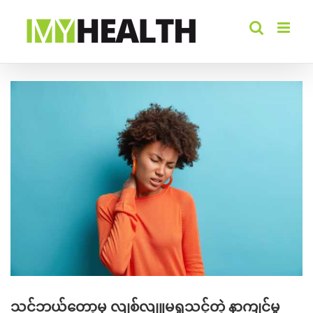
Skip
to
content
View
Larger
Image
သင်ဘယ်တော့မှ လျစ်လျူမရှုသင့်တဲ့ နာကျင်မှု