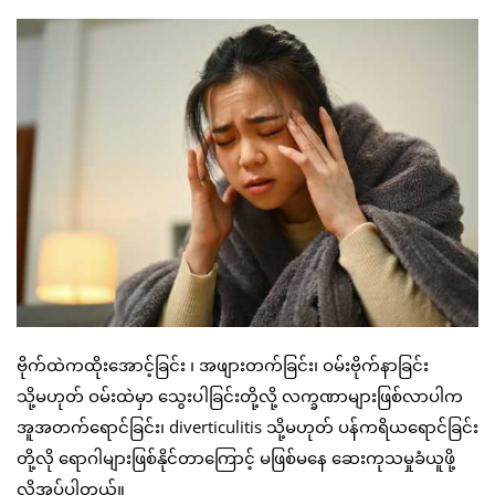
ဗိုက်ထဲကထိုးအောင့်ခြင်း ၊ အဖျားတက်ခြင်း၊ ဝမ်းဗိုက်နာခြင်း
သို့မဟုတ် ဝမ်းထဲမှာ သွေးပါခြင်းတို့လို့ လက္ခဏာများဖြစ်လာပါက
အူအတက်ရောင်ခြင်း၊ diverticulitis သို့မဟုတ် ပန်ကရိယရောင်ခြင်း
တို့လို ရောဂါများဖြစ်နိုင်တာကြောင့် မဖြစ်မနေ ဆေးကုသမှုခံယူဖို့
လိုအပ်ပါတယ်။