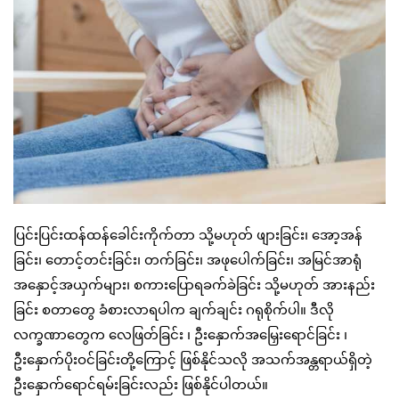
ပြင်းပြင်းထန်ထန်ခေါင်းကိုက်တာ သို့မဟုတ် ဖျားခြင်း၊ အော့အန်
ခြင်း၊ တောင့်တင်းခြင်း၊ တက်ခြင်း၊ အဖုပေါက်ခြင်း၊ အမြင်အာရုံ
အနှောင့်အယှက်များ၊ စကားပြောရခက်ခဲခြင်း သို့မဟုတ် အားနည်း
ခြင်း စတာတွေ ခံစားလာရပါက ချက်ချင်း ဂရုစိုက်ပါ။ ဒီလို
လက္ခဏာတွေက လေဖြတ်ခြင်း ၊ ဦးနှောက်အမြှေးရောင်ခြင်း ၊
ဦးနှောက်ပိုးဝင်ခြင်းတို့ကြောင့် ဖြစ်နိုင်သလို အသက်အန္တရာယ်ရှိတဲ့
ဦးနှောက်ရောင်ရမ်းခြင်းလည်း ဖြစ်နိုင်ပါတယ်။