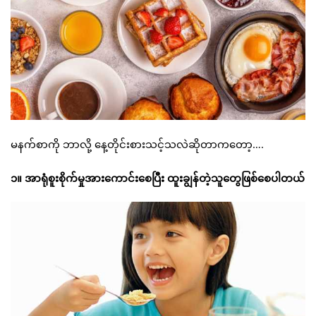
မနက်စာကို ဘာလို့ နေ့တိုင်းစားသင့်သလဲဆိုတာကတော့….
၁။ အာရုံစူးစိုက်မှုအားကောင်းစေပြီး ထူးချွန်တဲ့သူတွေဖြစ်စေပါတယ်