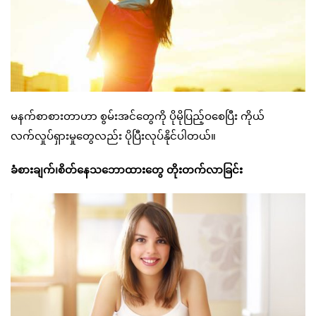
မနက်စာစားတာဟာ စွမ်းအင်တွေကို ပိုမိုပြည့်ဝစေပြီး ကိုယ်
လက်လှုပ်ရှားမှုတွေလည်း ပိုပြီးလုပ်နိုင်ပါတယ်။
ခံစားချက်၊စိတ်နေသဘောထားတွေ တိုးတက်လာခြင်း