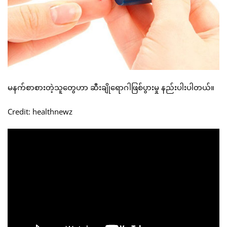
မနက်စာစားတဲ့သူတွေဟာ ဆီးချိုရောဂါဖြစ်ပွားမှု နည်းပါးပါတယ်။
Credit: healthnewz