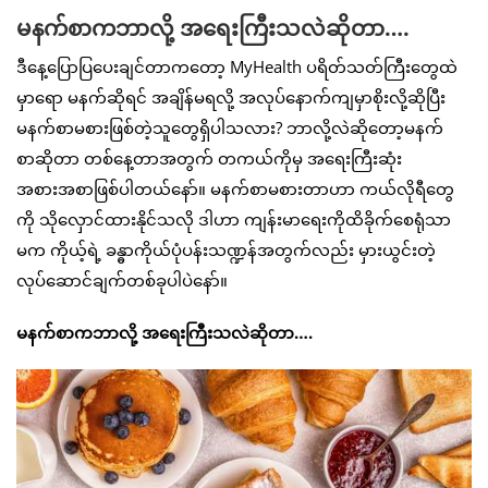
မနက်စာကဘာလို့ အရေးကြီးသလဲဆိုတာ….
ဒီနေ့ပြောပြပေးချင်တာကတော့ MyHealth ပရိတ်သတ်ကြီးတွေထဲ
မှာရော မနက်ဆိုရင် အချိန်မရလို့ အလုပ်နောက်ကျမှာစိုးလို့ဆိုပြီး
မနက်စာမစားဖြစ်တဲ့သူတွေရှိပါသလား? ဘာလို့လဲဆိုတော့မနက်
စာဆိုတာ တစ်နေ့တာအတွက် တကယ်ကိုမှ အရေးကြီးဆုံး
အစားအစာဖြစ်ပါတယ်နော်။ မနက်စာမစားတာဟာ ကယ်လိုရီတွေ
ကို သိုလှောင်ထားနိုင်သလို ဒါဟာ ကျန်းမာရေးကိုထိခိုက်စေရုံသာ
မက ကိုယ့်ရဲ့ ခန္ဓာကိုယ်ပုံပန်းသဏ္ဍန်အတွက်လည်း မှားယွင်းတဲ့
လုပ်ဆောင်ချက်တစ်ခုပါပဲနော်။
မနက်စာကဘာလို့ အရေးကြီးသလဲဆိုတာ….