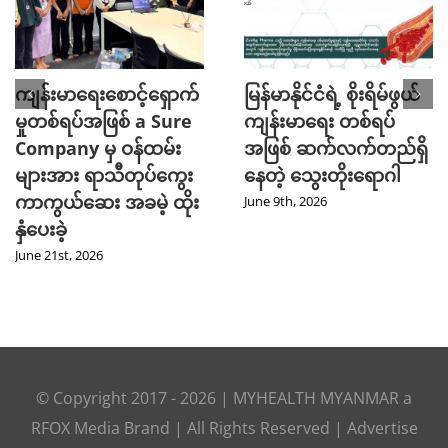
ကျန်းမာရေးစောင့်ရှောက်
မြန်မာနိုင်ငံရဲ့ စိုးရိမ်ဖွယ်
မှုတစ်ရပ်အဖြစ် a Sure
ကျန်းမာရေး တစ်ရပ်
Company မှ ဝန်ထမ်း
အဖြစ် ဆက်လက်တည်ရှိ
များအား ရာသီတုပ်ကွေး
နေတဲ့ သွေးတိုးရောဂါ
ကာကွယ်ဆေး အခမဲ့ ထိုး
June 9th, 2026
နှံပေးခဲ့
June 21st, 2026
© Copyright 2017 -
2026
|
MYHEALTH MYANMAR
a
RFOX Media
Brand | All Rights Reserved |
Advertise