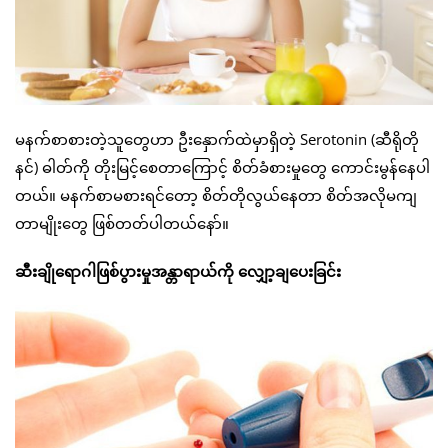
မနက်စာစားတဲ့သူတွေဟာ ဦးနှောက်ထဲမှာရှိတဲ့ Serotonin (ဆီရိုတို
နင်) ဓါတ်ကို တိုးမြင့်စေတာကြောင့် စိတ်ခံစားမှုတွေ ကောင်းမွန်နေပါ
တယ်။ မနက်စာမစားရင်တော့ စိတ်တိုလွယ်နေတာ စိတ်အလိုမကျ
တာမျိုးတွေ ဖြစ်တတ်ပါတယ်နော်။
ဆီးချိုရောဂါဖြစ်ပွားမှုအန္တာရာယ်ကို လျှော့ချပေးခြင်း