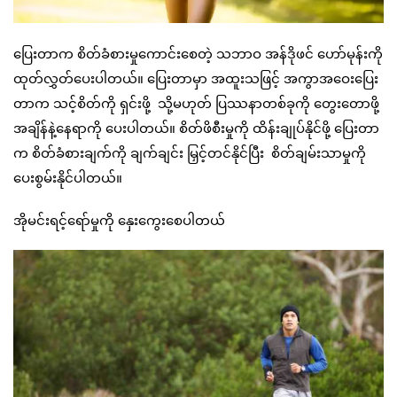
ပြေးတာက စိတ်ခံစားမှုကောင်းစေတဲ့ သဘာဝ အန်ဒိုဖင် ဟော်မုန်းကို
ထုတ်လွှတ်ပေးပါတယ်။ ပြေးတာမှာ အထူးသဖြင့် အကွာအဝေးပြေး
တာက သင့်စိတ်ကို ရှင်းဖို့ သို့မဟုတ် ပြဿနာတစ်ခုကို တွေးတောဖို့
အချိန်နဲ့နေရာကို ပေးပါတယ်။ စိတ်ဖိစီးမှုကို ထိန်းချုပ်နိုင်ဖို့ ပြေးတာ
က စိတ်ခံစားချက်ကို ချက်ချင်း မြှင့်တင်နိုင်ပြီး စိတ်ချမ်းသာမှုကို
ပေးစွမ်းနိုင်ပါတယ်။
အိုမင်းရင့်ရော်မှုကို နှေးကွေးစေပါတယ်