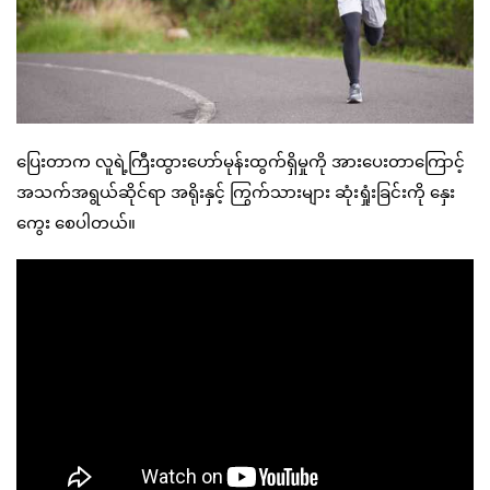
ပြေးတာက လူရဲ့ကြီးထွားဟော်မုန်းထွက်ရှိမှုကို အားပေးတာကြောင့်
အသက်အရွယ်ဆိုင်ရာ အရိုးနှင့် ကြွက်သားများ ဆုံးရှုံးခြင်းကို နှေး
ကွေး စေပါတယ်။