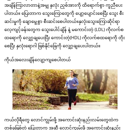
အချိန်ကြာလာတာနဲ့အမျှ နှလုံး ညှစ်အားကို ထိရောက်စွာ ကူညီပေး
ပါတယ်။ ပြေးတာက သွေးကြောတွေကို ပျော့ပျောင်းစေပြီး သွေး စီး
ဆင်းမှုကို ချောမွေ့စွာ စီးဆင်းစေပါတယ်။နှလုံးသွေးကြောဆိုင်ရာ
လေ့ကျင့်ခန်းတွေက သွေးပေါင်ချိန် နဲ့ မကောင်းတဲ့ (LDL) ကိုလက်စ
ထရောကို လျှော့ချပေးပြီး ကောင်းတဲ့(HDL) ကိုလက်စထရောကို တိုး
စေပြီး နှလုံးရောဂါ ဖြစ်နိုင်ခြေကို လျှော့ချပေးပါတယ်။
ကိုယ်အလေးချိန်လျော့ကျစေပါတယ်
ကယ်လိုရီတွေ လောင်ကျွမ်းဖို့ အကောင်းဆုံးနည်းလမ်းတွေထဲက
တစ်ခုဖြစ်တဲ့ ပြေးတာက အဆီ လောင်ကျွမ်းဖို့ အကောင်းဆုံးနည်း