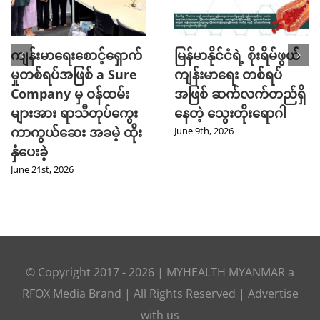
ကျန်းမာရေးစောင့်ရှောက်
မြန်မာနိုင်ငံရဲ့ စိုးရိမ်ဖွယ်
မှုတစ်ရပ်အဖြစ် a Sure
ကျန်းမာရေး တစ်ရပ်
Company မှ ဝန်ထမ်း
အဖြစ် ဆက်လက်တည်ရှိ
များအား ရာသီတုပ်ကွေး
နေတဲ့ သွေးတိုးရောဂါ
ကာကွယ်ဆေး အခမဲ့ ထိုး
June 9th, 2026
နှံပေးခဲ့
June 21st, 2026
© Copyright 2017 -
2026
|
MYHEALTH MYANMAR
a
RFOX Media
Brand | All Rights Reserved |
Advertise
with us