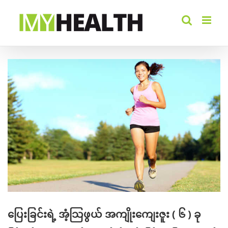
Skip
to
content
View
Larger
Image
ပြေးခြင်းရဲ့ အံ့သြဖွယ် အကျိုးကျေးဇူး ( ၆ ) ခု