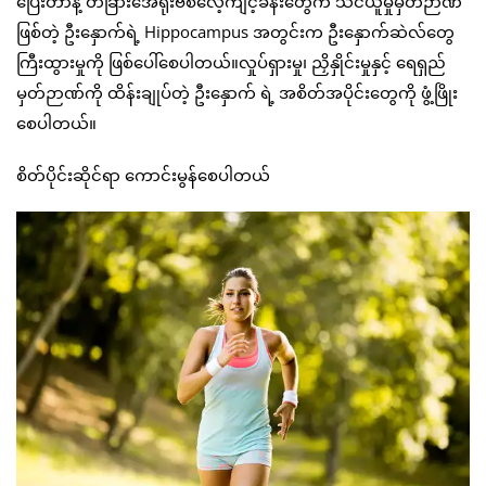
ပြေးတာနဲ့ တခြားအေရိုးဗစ်လေ့ကျင့်ခန်းတွေက သင်ယူမှုမှတ်ဉာဏ်
ဖြစ်တဲ့ ဦးနှောက်ရဲ့ Hippocampus အတွင်းက ဦးနှောက်ဆဲလ်တွေ
ကြီးထွားမှုကို ဖြစ်ပေါ်စေပါတယ်။လှုပ်ရှားမှု၊ ညှိနှိုင်းမှုနှင့် ရေရှည်
မှတ်ဉာဏ်ကို ထိန်းချုပ်တဲ့ ဦးနှောက် ရဲ့ အစိတ်အပိုင်းတွေကို ဖွံ့ဖြိုး
စေပါတယ်။
စိတ်ပိုင်းဆိုင်ရာ ကောင်းမွန်စေပါတယ်