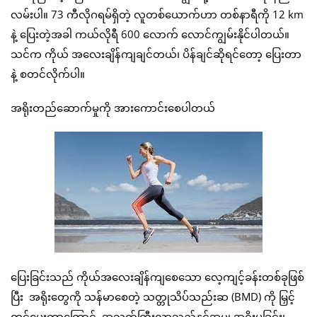
လမ်းပါ။ 73 ကီလိုဂရမ်ရှိတဲ့ လူတစ်ယောက်ဟာ တစ်နာရီကို 12 km
နဲ့ ပြေးတဲ့အခါ ကယ်လိုရီ 600 လောက် လောင်ကျွမ်းနိုင်ပါတယ်။
သင်က ကိုယ် အလေးချိန်ကျချင်တယ်၊ ပိန်ချင်ဆိုရင်တော့ ပြေးတာ
နဲ့ စတင်လိုက်ပါ။
အရိုးတည်ဆောက်မှုကို အားကောင်းစေပါတယ်
ပြေးခြင်းသည် ကိုယ်အလေးချိန်ကျစေသော လေ့ကျင့်ခန်းတစ်ခုဖြစ်
ပြီး အရိုးတွေကို သန်မာစေတဲ့ သတ္တုသိပ်သည်းဆ (BMD) ကို မြှင့်
တင်ပေးတာ‌ကြောင့် အသက်ကြီးလာသည်နှင့်အမျှ အရိုးပွခြင်း၊