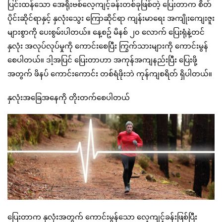
ပြင်းထန်သော အေရိုးဗစ်လေ့ကျင့်ခန်းတစ်ခုဖြစ်တဲ့ ပြေးတာက စိတ်
ပိုင်းဆိုင်ရာနှင့် နှလုံးသွေး ကြောဆိုင်ရာ ကျန်းမာရေး အကျိုးကျေးဇူး
များစွာကို ပေးစွမ်းပါတယ်။ နေ့စဥ် မိနစ် ၂၀ လောက် ပြေးရုံနဲ့တင်
နှလုံး အလုပ်လုပ်မှုကို ကောင်းစေပြီး ကြွက်သားများကို ကောင်းမွန်
စေပါတယ်။ ဒါ့အပြင် ပြေးတာဟာ အကုန်အကျနည်းပြီး ပြေးဖို့
အတွက် ဖိနပ် ကောင်းကောင်း တစ်ရံဖိုးဘဲ ကုန်ကျစရိတ် ရှိပါတယ်။
နှလုံးအခြေအနေကို တိုးတက်စေပါတယ်
ပြေးတာက နှလုံးအတွက် ကောင်းမွန်သော လေ့ကျင့်ခန်းဖြစ်ပြီး