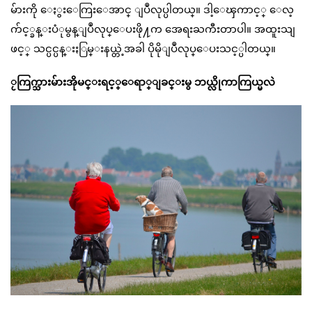
မ်ားကို ေႏွးေကြးေအာင္ ျပဳလုပ္ပါတယ္။ ဒါ့ေၾကာင့္ ေလ့
က်င့္ခန္းပံုမွန္ျပဳလုပ္ေပးဖို႔က အေရးႀကီးတာပါ။ အထူးသျ
ဖင့္ သင္ပင္ပန္းႏြမ္းနယ္တဲ့အခါ ပိုမိုျပဳလုပ္ေပးသင့္ပါတယ္။
ႂကြက္သားမ်ားအိုမင္းရင့္ေရာ္ျခင္းမွ ဘယ္လိုကာကြယ္မလဲ