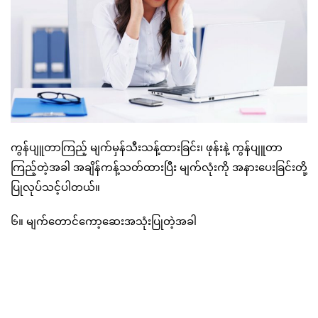
ကွန်ပျူတာကြည့် မျက်မှန်သီးသန့်ထားခြင်း၊ ဖုန်းနဲ့ ကွန်ပျူတာ
ကြည့်တဲ့အခါ အချိန်ကန့်သတ်ထားပြီး မျက်လုံးကို အနားပေးခြင်းတို့
ပြုလုပ်သင့်ပါတယ်။
၆။ မျက်တောင်ကော့ဆေးအသုံးပြုတဲ့အခါ