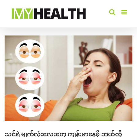
Skip
to
content
View
Larger
Image
သင့်ရဲ့မျက်လုံးလေးတွေ ကျန်းမာနေဖို့ ဘယ်လို