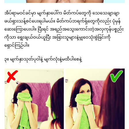
အိပ်ရာမဝင်ခင်မှာ မျက်နှာပေါ်က မိတ်ကပ်တွေကို သေသေချာချာ
ဖယ်ရှားသန့်စင်ပေးရပါမယ်။ မိတ်ကပ်ဘရက်ရှ်တွေကိုလည်း ပုံမှန်
ဆေးကြောပေးပါ။ ပြီးရင် အရည်အသွေးကောင်းတဲ့အလှကုန်ပစ္စည်း
ကိုသာ ရွေးချယ်ဝယ်ယူပြီး အခြားသူများနဲ့မျှဝေသုံးစွဲခြင်းကို
ရှောင်ကြဉ်ပါ။
၃။ မျက်နှာသုတ်ပုဝါနဲ့ မျက်လုံးနဲ့မထိပါစေနဲ့