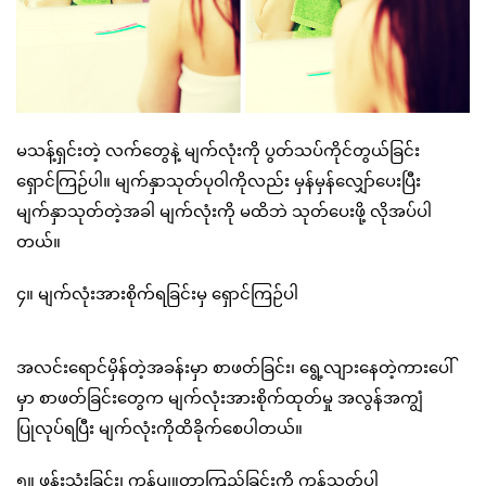
မသန့်ရှင်းတဲ့ လက်တွေနဲ့ မျက်လုံးကို ပွတ်သပ်ကိုင်တွယ်ခြင်း
ရှောင်ကြဉ်ပါ။ မျက်နှာသုတ်ပုဝါကိုလည်း မှန်မှန်လျှော်ပေးပြီး
မျက်နှာသုတ်တဲ့အခါ မျက်လုံးကို မထိဘဲ သုတ်ပေးဖို့ လိုအပ်ပါ
တယ်။
၄။ မျက်လုံးအားစိုက်ရခြင်းမှ ရှောင်ကြဉ်ပါ
အလင်းရောင်မှိန်တဲ့အခန်းမှာ စာဖတ်ခြင်း၊ ရွေ့လျားနေတဲ့ကားပေါ်
မှာ စာဖတ်ခြင်းတွေက မျက်လုံးအားစိုက်ထုတ်မှု အလွန်အကျွံ
ပြုလုပ်ရပြီး မျက်လုံးကိုထိခိုက်စေပါတယ်။
၅။ ဖုန်းသုံးခြင်း၊ ကွန်ပျူတာကြည့်ခြင်းကို ကန့်သတ်ပါ