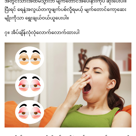
အတွင်းသားအထိမသွားဘဲ မျက်တောင်အပေါ်နားကိုပဲ ဆိုးပေးပါ။
ပြီးရင် ရေနဲ့အလွယ်တကူဖျက်ပစ်လို့ရမယ့် မျက်တောင်ကော့ဆေး
မျိုးကိုသာ ရွေးချယ်ဝယ်ယူပေးပါ။
၇။ အိပ်ချိန်လုံလုံလောက်လောက်ထားပါ