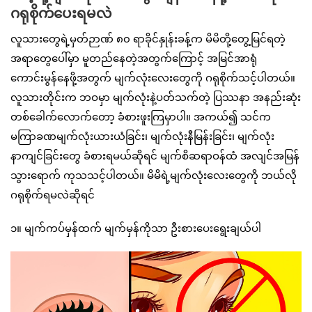
ဂရုစိုက်ပေးရမလဲ
လူသားတွေရဲ့မှတ်ဉာဏ် ၈၀ ရာခိုင်နှုန်းခန့်က မိမိတို့တွေ့မြင်ရတဲ့
အရာတွေပေါ်မှာ မူတည်နေတဲ့အတွက်ကြောင့် အမြင်အာရုံ
ကောင်းမွန်နေဖို့အတွက် မျက်လုံးလေးတွေကို ဂရုစိုက်သင့်ပါတယ်။
လူသားတိုင်းက ဘဝမှာ မျက်လုံးနဲ့ပတ်သက်တဲ့ ပြဿနာ အနည်းဆုံး
တစ်ခေါက်လောက်တော့ ခံစားဖူးကြမှာပါ။ အကယ်၍ သင်က
မကြာခဏမျက်လုံးယားယံခြင်း၊ မျက်လုံးနီမြန်းခြင်း၊ မျက်လုံး
နာကျင်ခြင်းတွေ ခံစားရမယ်ဆိုရင် မျက်စိဆရာဝန်ထံ အလျင်အမြန်
သွားရောက် ကုသသင့်ပါတယ်။ မိမိရဲ့မျက်လုံးလေးတွေကို ဘယ်လို
ဂရုစိုက်ရမလဲဆိုရင်
၁။ မျက်ကပ်မှန်ထက် မျက်မှန်ကိုသာ ဦးစားပေးရွေးချယ်ပါ