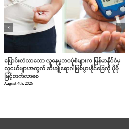
ပြောင်းလဲလာသော လူနေမှုဘဝပုံစံများက မြန်မာနိုင်ငံမှ
လူငယ်များအတွက် ဆီးချိုရောဂါဖြစ်ပွားနိုင်ခြေကို ပိုမို
မြင့်တက်လာစေ
August 4th, 2026