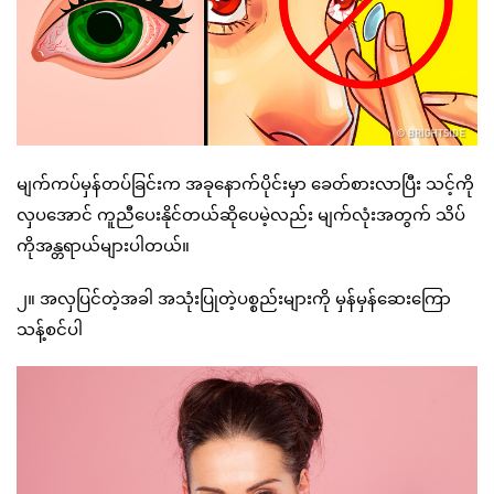
မျက်ကပ်မှန်တပ်ခြင်းက အခုနောက်ပိုင်းမှာ ခေတ်စားလာပြီး သင့်ကို
လှပအောင် ကူညီပေးနိုင်တယ်ဆိုပေမဲ့လည်း မျက်လုံးအတွက် သိပ်
ကိုအန္တရာယ်များပါတယ်။
၂။ အလှပြင်တဲ့အခါ အသုံးပြုတဲ့ပစ္စည်းများကို မှန်မှန်ဆေးကြော
သန့်စင်ပါ