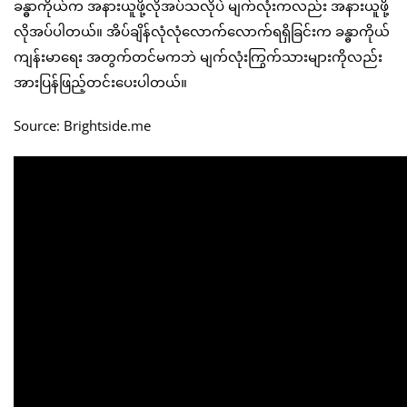
ခန္ဓာကိုယ်က အနားယူဖို့လိုအပ်သလိုပဲ မျက်လုံးကလည်း အနားယူဖို့
လိုအပ်ပါတယ်။ အိပ်ချိန်လုံလုံလောက်လောက်ရရှိခြင်းက ခန္ဓာကိုယ်
ကျန်းမာရေး အတွက်တင်မကဘဲ မျက်လုံးကြွက်သားများကိုလည်း
အားပြန်ဖြည့်တင်းပေးပါတယ်။
Source: Brightside.me