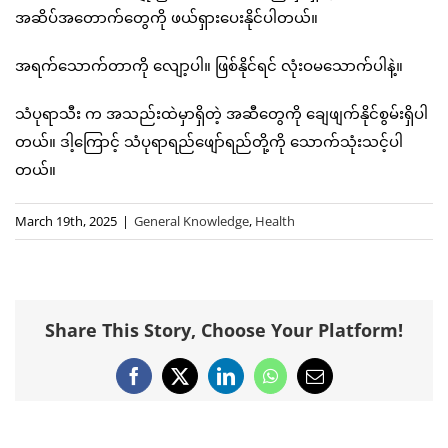
အဆိပ်အတောက်တွေကို ဖယ်ရှားပေးနိုင်ပါတယ်။
အရက်သောက်တာကို လျော့ပါ။ ဖြစ်နိုင်ရင် လုံးဝမသောက်ပါနဲ့။
သံပုရာသီး က အသည်းထဲမှာရှိတဲ့ အဆီတွေကို ချေဖျက်နိုင်စွမ်းရှိပါ
တယ်။ ဒါ့ကြောင့် သံပုရာရည်ဖျော်ရည်တို့ကို သောက်သုံးသင့်ပါ
တယ်။
March 19th, 2025
|
General Knowledge
,
Health
Share This Story, Choose Your Platform!
Facebook
X
LinkedIn
WhatsApp
Email