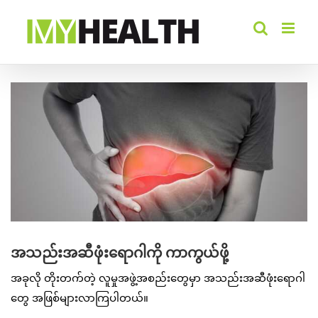
Skip
to
content
View
Larger
Image
အသည်းအဆီဖုံးရောဂါကို ကာကွယ်ဖို့
အခုလို တိုးတက်တဲ့ လူမှုအဖွဲ့အစည်းတွေမှာ အသည်းအဆီဖုံးရောဂါ
တွေ အဖြစ်များလာကြပါတယ်။