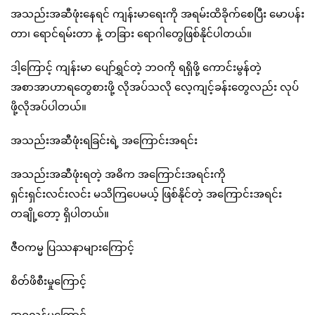
အသည်းအဆီဖုံးနေရင် ကျန်းမာရေးကို အရမ်းထိခိုက်စေပြီး မောပန်း
တာ၊ ရောင်ရမ်းတာ နဲ့ တခြား ရောဂါတွေဖြစ်နိုင်ပါတယ်။
ဒါ့ကြောင့် ကျန်းမာ ပျော်ရွှင်တဲ့ ဘဝကို ရရှိဖို့ ကောင်းမွန်တဲ့
အစာအာဟာရတွေစားဖို့ လိုအပ်သလို လေ့ကျင့်ခန်းတွေလည်း လုပ်
ဖို့လိုအပ်ပါတယ်။
အသည်းအဆီဖုံးရခြင်းရဲ့ အကြောင်းအရင်း
အသည်းအဆီဖုံးရတဲ့ အဓိက အကြောင်းအရင်းကို
ရှင်းရှင်းလင်းလင်း မသိကြပေမယ့် ဖြစ်နိုင်တဲ့ အကြောင်းအရင်း
တချို့တော့ ရှိပါတယ်။
ဇီဝကမ္မ ပြဿနာများကြောင့်
စိတ်ဖိစီးမှုကြောင့်
အဝလွန်မှုကြောင့်