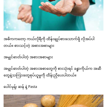
အဓိကကတော့ ကယ်လိုရီကို ထိန်းချုပ်စားသောက်ဖို့ လိုအပ်ပါ
တယ်။ စားသင့်တဲ့ အစားအစာများ
အမျှင်ဓာတ်ပါတဲ့ အစားအစာများ
အမျှင်ဓာတ်ပါတဲ့ အစားအစာတွေကို စားသုံးရင် ခန္ဓာကိုယ်က အဆီ
တွေနဲ့သကြားတွေစုပ်ယူမှုကို ထိန်းညှိပေးပါတယ်။
ပေါင်မုန့်၊ ဆန် နဲ့ Pasta