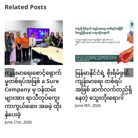
Related Posts
ကျန်းမာရေးစောင့်ရှောက်
မြန်မာနိုင်ငံရဲ့ စိုးရိမ်ဖွယ်
မှုတစ်ရပ်အဖြစ် a Sure
ကျန်းမာရေး တစ်ရပ်
Company မှ ဝန်ထမ်း
အဖြစ် ဆက်လက်တည်ရှိ
များအား ရာသီတုပ်ကွေး
နေတဲ့ သွေးတိုးရောဂါ
ကာကွယ်ဆေး အခမဲ့ ထိုး
June 9th, 2026
နှံပေးခဲ့
June 21st, 2026