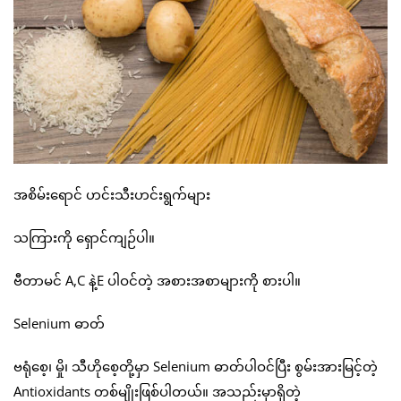
အစိမ်းရောင် ဟင်းသီးဟင်းရွက်များ
သကြားကို ရှောင်ကျဉ်ပါ။
ဗီတာမင် A,C နဲ့E ပါဝင်တဲ့ အစားအစာများကို စားပါ။
Selenium ဓာတ်
ဗရုံစေ့၊ မှို၊ သီဟိုစေ့တို့မှာ Selenium ဓာတ်ပါဝင်ပြီး စွမ်းအားမြင့်တဲ့
Antioxidants တစ်မျိုးဖြစ်ပါတယ်။ အသည်းမှာရှိတဲ့