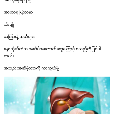
အာဟာရ ပြဿနာ
ဆီးချို
သကြားနဲ့ အဆီများ
ခန္ဓာကိုယ်ထဲက အဆိပ်အတောက်တွေကြောင့် စသည်တို့ဖြစ်ပါ
တယ်။
အသည်းအဆီဖုံးတာကို ကာကွယ်ဖို့