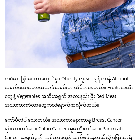
ကင်ဆာဖြစ်စေတာတွေထဲမှာ Obesity လူအဝလွန်တာနဲ့ Alcohol
အရက်သေစာဟာတရားခံစာရင်းမှာ ထိပ်ကနေတယ်။ Fruits အသီး
တွေနဲ့ Vegetables အသီးအရွက် အစားနည်းပြီး Red Meat
အသားစားကဲတာတွေကလဲနောက်ကလိုက်တယ်။
ကော်ဖီလဲပါသေးတယ်။ အသားစားများတာနဲ့ Breast Cancer
ရင်သားကင်ဆာ၊ Colon Cancer အူမကြီးကင်ဆာ၊ Pancreatic
Cancer သရက်ရွက်-ကင်ဆာတွေနဲ့ ဆက်စပ်နေတယ်လို့ ပြောတာရှိ