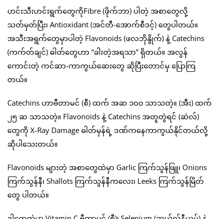
ဟင်းသီးဟင်းရွက်တွေကိုFibre (ဖိုက်ဘာ) ပါတဲ့ အစာတွေလို့
သတ်မှတ်ပြီး၊ Antioxidant (အင်တီ-အောက်စီဒင့်) တွေပါတယ်။
အသီးအရွက်တွေမှာပါတဲ့ Flavonoids (ဖလဘိုနွိုက်) နဲ့ Catechins
(ကက်တ်ချင်) ဓါတ်တွေဟာ “ခါးတဲ့အရသာ” ရှိတယ်။ အလွန်
ကောင်းတဲ့ ကင်ဆာ-ကာကွယ်ဆေးတွေ ဆိုပြီးတောင်မှ ပြောကြ
တယ်။
Catechins ဟာဗီတာမင် (စီ) ထက် အဆ ၁ဝဝ သာသတဲ့။ (အီး) ထက်
၂၅ ဆ သာသတဲ့။ Flavonoids နဲ့ Catechins အတူတွဲရင် (ဆဲလ်)
တွေကို X-Ray Damage ဓါတ်မှန်ရဲ့ ဒဏ်ကနေကာကွယ်နိုင်တယ်လို့
ဆိုပါသေးတယ်။
Flavonoids များတဲ့ အစာတွေထဲမှာ Garlic ကြက်သွန်ဖြူ၊ Onions
ကြက်သွန်နီ၊ Shallots ကြက်သွန်နီကလေး၊ Leeks ကြက်သွန်မြိတ်
တွေ ပါတယ်။
ဒါတွေထဲမှာ Vitamin C ဗီတာမင် (စီ)၊ Selenium (ဆယ်လ်နီယမ်) နဲ့