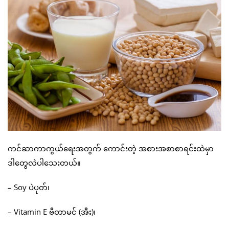
ကင်ဆာကာကွယ်ရေးအတွက် ကောင်းတဲ့ အစားအစာစာရင်းထဲမှာ
ဒါတွေလဲပါသေးတယ်။
– Soy ပဲပုတ်၊
– Vitamin E ဗီတာမင် (အီး)၊