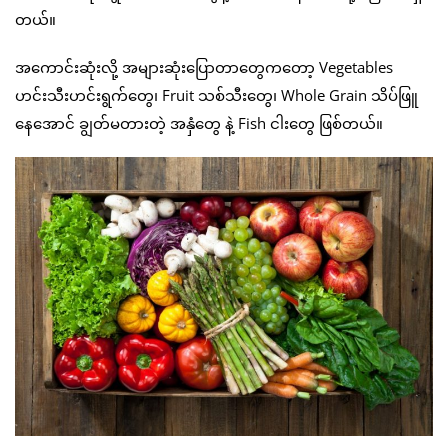
တယ်။
အကောင်းဆုံးလို့ အများဆုံးပြောတာတွေကတော့ Vegetables
ဟင်းသီးဟင်းရွက်တွေ၊ Fruit သစ်သီးတွေ၊ Whole Grain သိပ်ဖြူ
နေအောင် ချွတ်မတားတဲ့ အနှံတွေ နဲ့ Fish ငါးတွေ ဖြစ်တယ်။