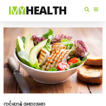
Skip
to
content
View
Larger
Image
ကင်ဆာနဲ့ အစားအစာ