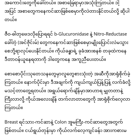
အကောင်းတွေကိုခေါ်တယ်။ အစာခြေရာမှာအသုံးကြတယ်။ ဒါ့
အပြင် အစာတွေကနေကင်ဆာဖြစ်စေမှာကိုလဲတားနိုင်တယ်လို့ ဆိုပါ
တယ်။
ဇီဝ-ဓါတုဗေဒလိုပြောရရင် b-Glucuronidase နဲ့ Nitro-Reductase
ခေါ်တဲ့ (အင်ဇိုင်းမ်) တွေကနေကင်ဆာဖြစ်စေမှာမျိုးပြောင်းလဲမသွား
စေဘို့ရာလုပ်ပေးနိုင်တယ်။ ကိုယ်ခန္ဓာရဲ့ ခုခံအားစနစ် တခုထဲကနေ
ဒီတာဝန်ယူနေရတာကို ဒါတွေကနေ အကူညီပေးတယ်။
စောစောပိုင်းသုတေသနတွေမှာလူတွေစားသုံးတဲ့ အဆီကိုအာရုံစိုက်ခဲ့
ကြတယ်။ နောက်ပိုင်းမှာ ဒီအချက်ကို ကျယ်ကျယ်ပြန့်ပြန့် လက်ခံလို့
မသင့်တာတွေ့ရတယ်။ အရွယ်ရောက်ချိန်မှာအာဟာရ မျှတတာနဲ့
ကြီးလာလို့ ကိုယ်အလေးချိန် တက်လာတာတွေကို အာရုံစိုက်လေ့လာ
ကြတယ်။
Breast ရင်သား-ကင်ဆာနဲ့ Colon အူမကြီး-ကင်ဆာတွေအတွက်
ဖြစ်တယ်။ ငယ်ရွယ်တုန်းမှာ ကိုယ်လက်လေ့ကျင်ခန်း-အားကစားမ