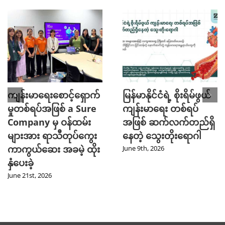
ကျန်းမာရေးစောင့်ရှောက်
မြန်မာနိုင်ငံရဲ့ စိုးရိမ်ဖွယ်
မှုတစ်ရပ်အဖြစ် a Sure
ကျန်းမာရေး တစ်ရပ်
Company မှ ဝန်ထမ်း
အဖြစ် ဆက်လက်တည်ရှိ
များအား ရာသီတုပ်ကွေး
နေတဲ့ သွေးတိုးရောဂါ
ကာကွယ်ဆေး အခမဲ့ ထိုး
June 9th, 2026
နှံပေးခဲ့
June 21st, 2026