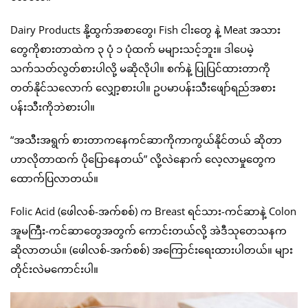
Dairy Products နို့ထွက်အစာတွေ၊ Fish ငါးတွေ နဲ့ Meat အသား
တွေကိုစားတာထဲက ၃ ပုံ ၁ ပုံထက် မများသင့်ဘူး။ ဒါပေမဲ့
သက်သတ်လွတ်စားပါလို့ မဆိုလိုပါ။ စက်နဲ့ ပြုပြင်ထားတာကို
တတ်နိုင်သလောက် လျှော့စားပါ။ ဥပမာပန်းသီးဖျော်ရည်အစား
ပန်းသီးကိုဘဲစားပါ။
“အသီးအရွက် စားတာကနေကင်ဆာကိုကာကွယ်နိုင်တယ် ဆိုတာ
ဟာလိုတာထက် ပိုပြောနေတယ်” လို့လဲနောက် လေ့လာမှုတွေက
ထောက်ပြလာတယ်။
Folic Acid (ဖေါလစ်-အက်စစ်) က Breast ရင်သား-ကင်ဆာနဲ့ Colon
အူမကြီး-ကင်ဆာတွေအတွက် ကောင်းတယ်လို့ အဲဒီသုတေသနက
ဆိုလာတယ်။ (ဖေါလစ်-အက်စစ်) အကြောင်းရေးထားပါတယ်။ များ
တိုင်းလဲမကောင်းပါ။