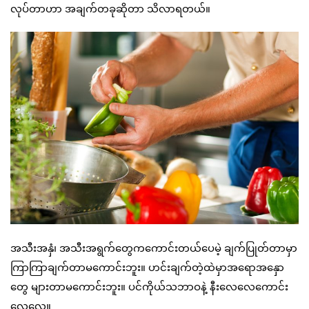
လုပ်တာဟာ အချက်တခုဆိုတာ သိလာရတယ်။
အသီးအနှံ၊ အသီးအရွက်တွေကကောင်းတယ်ပေမဲ့ ချက်ပြုတ်တာမှာ
ကြာကြာချက်တာမကောင်းဘူး။ ဟင်းချက်တဲ့ထဲမှာအရောအနှော
တွေ များတာမကောင်းဘူး။ ပင်ကိုယ်သဘာဝနဲ့ နီးလေလေကောင်း
လေလေ။