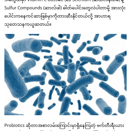
Sulfur Compounds (ဆာလ်ဖါ) ဓါတ်ပေါင်းတွေလဲပါတာမို့ အားလုံး
ပေါင်းကနေကင်ဆာဖြစ်မှာကိုတားဆီးနိုင်တယ်လို့ အာဟာရ
သုတေသနကယူဆတယ်။
Probiotics ဆိုတာအစာလမ်းကြောင်းမှာရှိနေကြတဲ့ ဗက်တီးရီးယား