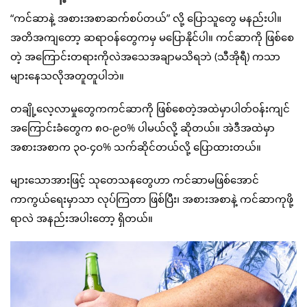
“ကင်ဆာနဲ့ အစားအစာဆက်စပ်တယ်” လို့ ပြောသူတွေ မနည်းပါ။
အတိအကျတော့ ဆရာဝန်တွေကမှ မပြောနိုင်ပါ။ ကင်ဆာကို ဖြစ်စေ
တဲ့ အကြောင်းတရားကိုလဲအသေအချာမသိရဘဲ (သီအိုရီ) ကသာ
များနေသလိုအတူတူပါဘဲ။
တချို့လေ့လာမှုတွေကကင်ဆာကို ဖြစ်စေတဲ့အထဲမှာပါတ်ဝန်းကျင်
အကြောင်းခံတွေက ၈ဝ-၉ဝ% ပါမယ်လို့ ဆိုတယ်။ အဲဒီအထဲမှာ
အစားအစာက ၃ဝ-၄ဝ% သက်ဆိုင်တယ်လို့ ပြောထားတယ်။
များသောအားဖြင့် သုတေသနတွေဟာ ကင်ဆာမဖြစ်အောင်
ကာကွယ်ရေးမှာသာ လုပ်ကြတာ ဖြစ်ပြီး၊ အစားအစာနဲ့ ကင်ဆာကုဖို့
ရာလဲ အနည်းအပါးတော့ ရှိတယ်။