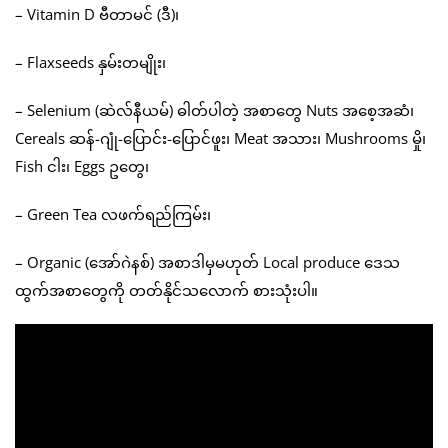
– Vitamin D ဗီတာမင် (ဒီ)၊
– Flaxseeds နှမ်းတမျိုး၊
– Selenium (ဆဲလ်နီယမ်) ဓါတ်ပါတဲ့ အစာတွေ Nuts အစေ့အဆံ၊
Cereals ဆန်-ဂျုံ-ပြောင်း-ပြောင်ဖူး၊ Meat အသား၊ Mushrooms မှို၊
Fish ငါး၊ Eggs ဥတွေ၊
– Green Tea လဖက်ရည်ကြမ်း၊
– Organic (အော်ဂဲနစ်) အစာဒါမှမဟုတ် Local produce ဒေသ
ထွက်အစာတွေကို တတ်နိုင်သလောက် စားသုံးပါ။