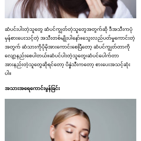
ဆံပင်းပါးတဲ့သူတွေ ဆံပင်ကျွတ်တဲ့သူတွေအတွက်ဆို ဒီအသီးကပုံ
မှန်စားပေးသင့်တဲ့ အသီးတစ်မျိုးပါနော်။သွေးလည်ပတ်မှုကောင်းတဲ့
အတွက် ဆံသားကိုပိုမိုအားကောင်းစေပြီတော့ ဆံပင်ကျွတ်တာကို
လျော့နည်းစေပါတယ်။ဆံပင်ပါးတဲ့သူတွေ၊ဆံပင်ပေါက်တာ
အားနည်းတဲ့သူတွေဆိုရင်တော့ ပိန္နဲသီးကတော့ စားပေးအသင့်ဆုံး
ပါ။
အသားအရေကောင်းမွန်ခြင်း