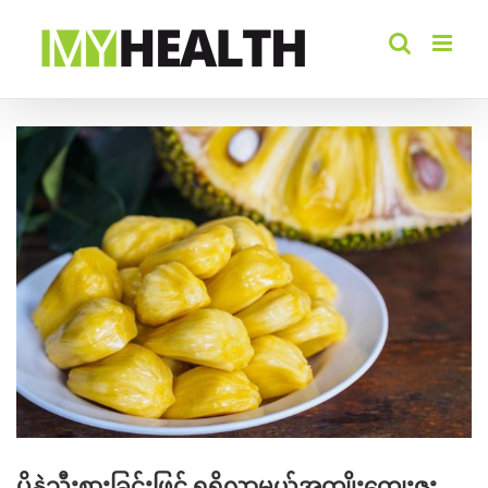
Skip
to
content
View
Larger
Image
ပိန္နဲသီးစားခြင်းဖြင့် ရရှိလာမယ့်အကျိုးကျေးဇူး