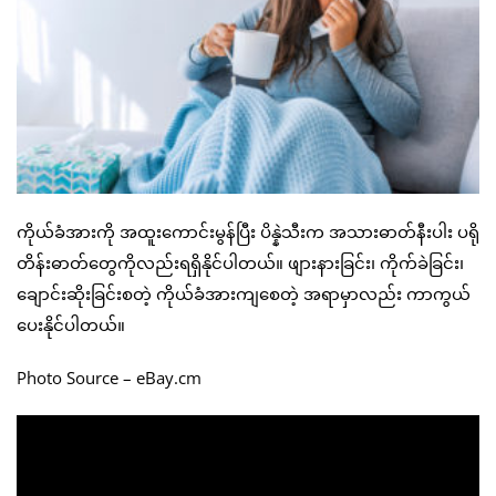
ကိုယ်ခံအားကို အထူးကောင်းမွန်ပြီး ပိန္နဲသီးက အသားဓာတ်နီးပါး ပရို
တိန်းဓာတ်တွေကိုလည်းရရှိနိုင်ပါတယ်။ ဖျားနားခြင်း၊ ကိုက်ခဲခြင်း၊
ချောင်းဆိုးခြင်းစတဲ့ ကိုယ်ခံအားကျစေတဲ့ အရာမှာလည်း ကာကွယ်
ပေးနိုင်ပါတယ်။
Photo Source – eBay.cm