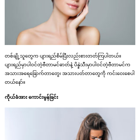
တစ်ချို့သူတွေက ပျားရည်စိမ်ပြီးလည်းစားတတ်ကြပါတယ်။
ပျားရည်မှာပါ၀င်တဲ့ဗီတာမင်ဓာတ်နဲဲ့ ပိန္နဲသီးမှာပါ၀င်တဲ့ဗီတာမင်က
အသားအရေခြောက်တာတွေ၊ အသားပတ်တာတွေကို ကင်းဝေးစေပါ
တယ်နော်။
ကိုယ်ခံအား ကောင်းမွန်ခြင်း