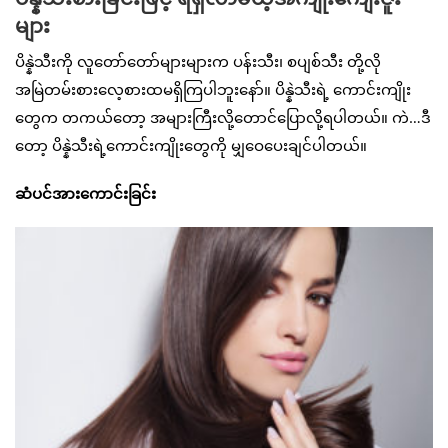
များ
ပိန္နဲသီးကို လူတော်တော်များများက ပန်းသီး၊ စပျစ်သီး တို့လို
အမြဲတမ်းစားလေ့စားထမရှိကြပါဘူးနော်။ ပိန္နဲသီးရဲ့ ကောင်းကျိုး
တွေက တကယ်တော့ အများကြီးလို့တောင်ပြောလို့ရပါတယ်။ ကဲ…ဒီ
တော့ ပိန္နဲသီးရဲ့ကောင်းကျိုးတွေကို မျှဝေပေးချင်ပါတယ်။
ဆံပင်အားကောင်းခြင်း