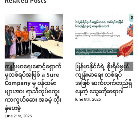
Related Posts
ကျန်းမာရေးစောင့်ရှောက်
မြန်မာနိုင်ငံရဲ့ စိုးရိမ်ဖွယ်
မှုတစ်ရပ်အဖြစ် a Sure
ကျန်းမာရေး တစ်ရပ်
Company မှ ဝန်ထမ်း
အဖြစ် ဆက်လက်တည်ရှိ
များအား ရာသီတုပ်ကွေး
နေတဲ့ သွေးတိုးရောဂါ
ကာကွယ်ဆေး အခမဲ့ ထိုး
June 9th, 2026
နှံပေးခဲ့
June 21st, 2026