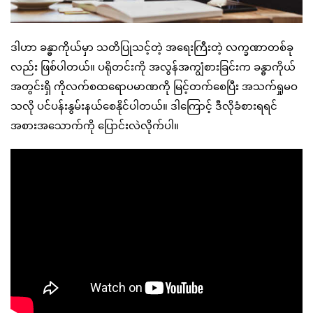
ဒါဟာ ခန္ဓာကိုယ်မှာ သတိပြုသင့်တဲ့ အရေးကြီးတဲ့ လက္ခဏာတစ်ခု
လည်း ဖြစ်ပါတယ်။ ပရိုတင်းကို အလွန်အကျွံစားခြင်းက ခန္ဓာကိုယ်
အတွင်းရှိ ကိုလက်စထရောပမာဏကို မြင့်တက်စေပြီး အသက်ရှုမဝ
သလို ပင်ပန်းနွမ်းနယ်စေနိုင်ပါတယ်။ ဒါကြောင့် ဒီလိုခံစားရရင်
အစားအသောက်ကို ပြောင်းလဲလိုက်ပါ။