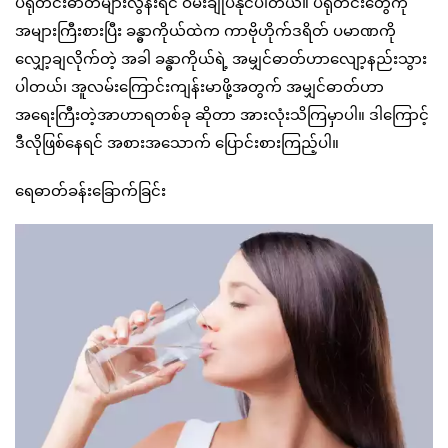
ပရိုတင်းဓာတ်များလွန်းရင် ဝမ်းချုပ်နိုင်ပါတယ်။ ပရိုတင်းတွေကို
အများကြီးစားပြီး ခန္ဓာကိုယ်ထဲက ကာဗိုဟိုက်ဒရိတ် ပမာဏကို
လျှော့ချလိုက်တဲ့ အခါ ခန္ဓာကိုယ်ရဲ့ အမျှင်ဓာတ်ဟာလျော့နည်းသွား
ပါတယ်၊ အူလမ်းကြောင်းကျန်းမာဖို့အတွက် အမျှင်ဓာတ်ဟာ
အရေးကြီးတဲ့အာဟာရတစ်ခု ဆိုတာ အားလုံးသိကြမှာပါ။ ဒါကြောင့်
ဒီလိုဖြစ်နေရင် အစားအသောက် ပြောင်းစားကြည့်ပါ။
ရေဓာတ်ခန်းခြောက်ခြင်း