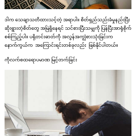
ဒါက သေချာသတိထားသင့်တဲ့ အရာပါ။ စိတ်ရှည်သည်းခံမှုနည်းပြီး
ဆိုးရွားတဲ့စိတ်တွေ အမြဲရှိနေရင် သင်စားပြီးသမျှကို ပြန်ပြီးအာရုံစိုက်
စစ်ကြည့်ပါ။ ပရိုတင်းဓာတ်ကို အလွန်အကျွံစားသုံးခြင်းက
နောက်ကွယ်က အကြောင်းရင်းတစ်ခုလည်း ဖြစ်နိုင်ပါတယ်။
ကိုလက်စထရောပမာဏ မြင့်တက်ခြင်း