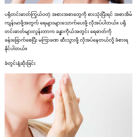
ပရိုတင်းဓာတ်ကြွယ်ဝတဲ့ အစားအစာတွေကို စားသုံးပြီးရင် အစာအိမ်
ကျန်းမာဖို့အတွက် ရေများများသောက်ပေးဖို့ လိုအပ်ပါတယ်။ ပရို
တင်းဓာတ်များလွန်းတာက ခန္ဓာကိုယ်အတွင်း ရေဓာတ်ကို
ခန်းခြောက်စေပြီး မကြာခဏ ဆီးသွားဖို့ လိုအပ်နေတယ်လို့ ခံစားရ
နိုင်ပါတယ်။
ခံတွင်းနံ့ဆိုးခြင်း