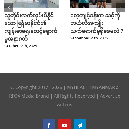
လူတိုင်းလက်လှမ်းမီနိုင်
လေ့ကျင့်ခန်းက သင့်ကို
သော မြန်မာနိုင်ငံ၏
ဘယ်လိုအကျိုး
ကျန်းမာရေးစောင့်ရှောက်
သက်ရောက်မှုရှိစေမလဲ ?
မှုအနာဂတ်
September 25th, 2025
October 28th, 2025
© Copyright 2017 -
2026
|
MYHEALTH MYANMAR
a
RFOX Media
Brand | All Rights Reserved |
Advertise
with us
Facebook
YouTube
Telegram