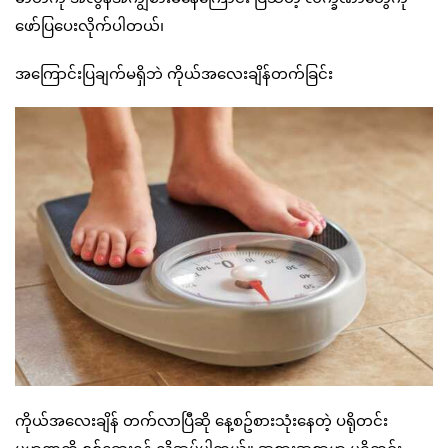
ဖော်ပြပေးလိုက်ပါတယ်၊
အကြောင်းပြချက်မရှိဘဲ ကိုယ်အလေးချိန်တက်ခြင်း
ကိုယ်အလေးချိန် တက်လာပြီဆို နေ့စဥ်စားသုံးနေတဲ့ ပရိုတင်း
ပမာဏကို စစ်ဆေးရန် လိုအပ်ပါတယ်။ အစားအစာမှာ ပရိုတင်း