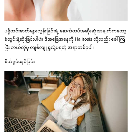
ပရိုတင်းဓာတ်များလွန်းခြင်းရဲ့ နောက်ထပ်အဆိုးဆုံးအချက်ကတော့
ခံတွင်းနံ့ဆိုးခြင်းပါပဲ။ ဒီအခြေအနေကို Halitosis လို့လည်း ခေါ်ကြ
ပြီး ဘယ်လိုမှ လျစ်လျူရှုလို့မရတဲ့ အရာတစ်ခုပါ။
စိတ်ရှုပ်နေမိခြင်း