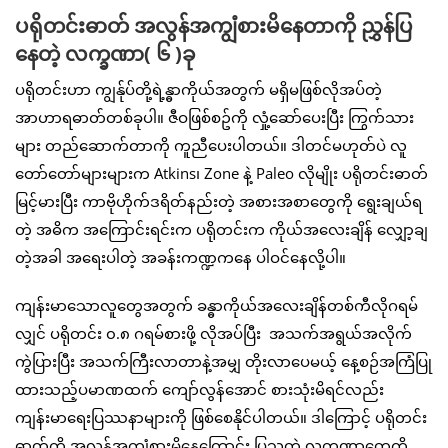
ပရိုတင်းဓာတ် အလွန်အကျွံစားမိနေတာကို ညွှန်ပြ
နေတဲ့ လက္ခဏာ( ၆ )ခု
ပရိုတင်းဟာ ကျွန်ုပ်တို့ရဲ့န္ဓာကိုယ်အတွက် မရှိမဖြစ်လိုအပ်တဲ့
အာဟာရဓာတ်တစ်ခုပါ။ ဇီဝဖြစ်စဥ်ကို လှုံ့ဆော်ပေးပြီး ကြွက်သား
များ တည်ဆောက်တာကို ကူညီပေးပါတယ်။ ဒါတင်မဟုတ်ပဲ လူ
တော်တော်များများက Atkins၊ Zone နဲ့ Paleo လိုမျိုး ပရိုတင်းဓာတ်
မြင့်မားပြီး ကာဗိုဟိုက်ဒရိတ်နည်းတဲ့ အစားအစာတွေကို ရွေးချယ်ရ
တဲ့ အဓိက အကြောင်းရင်းက ပရိုတင်းက ကိုယ်အလေးချိန် လျှော့ချ
တဲ့အခါ အရေးပါတဲ့ အခန်းကဏ္ဍကနေ ပါဝင်နေလို့ပါ။
ကျန်းမာသောလူတွေအတွက် ခန္ဓာကိုယ်အလေးချိန်တစ်ကီလိုဂရမ်
လျှင် ပရိုတင်း ၀.၈ ဂရမ်စားဖို့ လိုအပ်ပြီး အသက်အရွယ်အလိုက်
ကွဲပြားပြီး အသက်ကြီးလာတာနဲ့အမျှ တိုးလာပေမယ့် နေ့စဉ်အကြံပြု
ထားသည့်ပမာဏထက် ကျော်လွန်အောင် စားသုံးမိရင်လည်း
ကျန်းမာရေးပြဿနာများကို ဖြစ်စေနိုင်ပါတယ်။ ဒါကြောင့် ပရိုတင်း
ဓာတ်ကို အလွန်အကျွံစားမိနေကြောင်း ပြသတဲ့ လက္ခဏာတွေကို