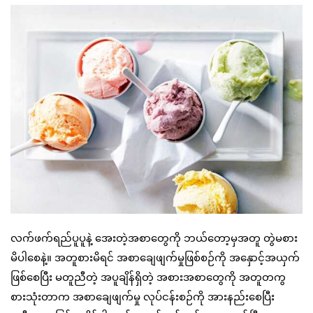
လက်ဖက်ရည်ပူပူနဲ့ အေးတဲ့အစာတွေကို ဘယ်တော့မှအတူ တွဲမစား
မိပါစေနဲ့။ အတူစားမိရင် အစာချေဖျက်မှုဖြစ်စဉ်ကို အနှောင့်အယှက်
ဖြစ်စေပြီး မတူညီတဲ့ အပူချိန်ရှိတဲ့ အစားအစာတွေကို အတူတကွ
စားသုံးတာက အစာချေဖျက်မှု လုပ်ငန်းစဉ်ကို အားနည်းစေပြီး