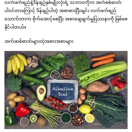
လက်ဖက်ရည်နဲ့ဒိန်ချဉ်နှစ်မျိုးလုံးရဲ့ သဘာဝကိုက အက်စစ်ဓာတ်
ပါဝင်တာကြောင့် ဒိန်ချဉ်ပါတဲ့ အစာစားပြီးချင်း လက်ဖက်ရည်
သောက်တာက ဗိုက်အောင့်စေပြီး အစာချေဖျက်မှုပြဿနာကို ဖြစ်စေ
နိုင်ပါတယ်။
အက်ဆစ်ဓာတ်များတဲ့အစားအစာများ