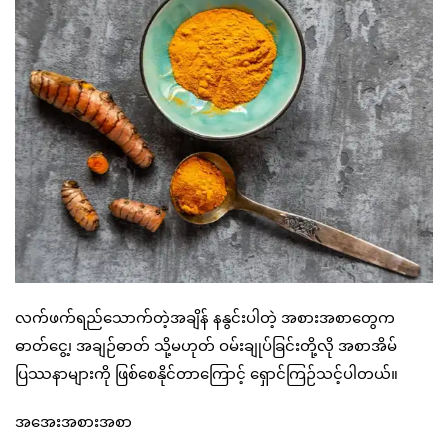
လက်ဖက်ရည်သောက်တဲ့အချိန် နနွင်းပါတဲ့ အစားအစာတွေက
ဓာတ်ငွေ့၊ အချဉ်ဓာတ် သို့မဟုတ် ဝမ်းချုပ်ခြင်းတို့လို အစာအိမ်
ပြဿနာများကို ဖြစ်စေနိုင်တာကြောင့် ရှောင်ကြဉ်သင့်ပါတယ်။
အအေးအစားအစာ