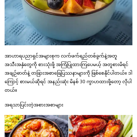
အာဟာရပညာရှင်အများစုက လက်ဖက်ရည်တစ်ခွက်နဲ့အတူ
အသီးအနှံတွေကို စားသုံးဖို့ အကြံပြုထားကြပေမယ့် အတူစားမိရင်
အချဉ်ဓာတ်နဲ့ တခြားအစာခြေပြဿနာများကို ဖြစ်စေနိုင်ပါတယ်။ ဒါ
ကြောင့် စားမယ်ဆိုရင် အနည်းဆုံး မိနစ် 30 ကွာဟထားဖို့တော့ လိုပါ
တယ်။
အရသာပြင်းတဲ့အစားအစာများ