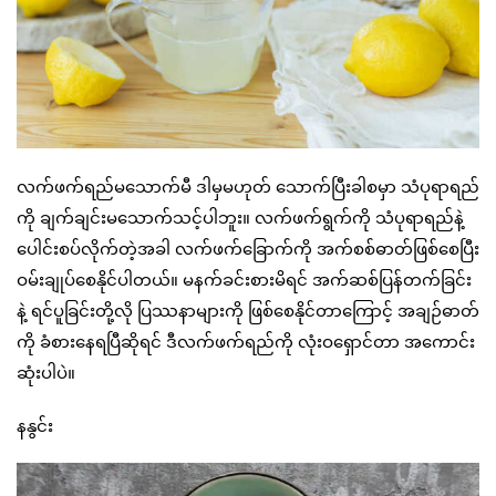
လက်ဖက်ရည်မသောက်မီ ဒါမှမဟုတ် သောက်ပြီးခါစမှာ သံပုရာရည်
ကို ချက်ချင်းမသောက်သင့်ပါဘူး။ လက်ဖက်ရွက်ကို သံပုရာရည်နဲ့
ပေါင်းစပ်လိုက်တဲ့အခါ လက်ဖက်ခြောက်ကို အက်စစ်ဓာတ်ဖြစ်စေပြီး
ဝမ်းချုပ်စေနိုင်ပါတယ်။ မနက်ခင်းစားမိရင် အက်ဆစ်ပြန်တက်ခြင်း
နဲ့ ရင်ပူခြင်းတို့လို ပြဿနာများကို ဖြစ်စေနိုင်တာကြောင့် အချဉ်ဓာတ်
ကို ခံစားနေရပြီဆိုရင် ဒီလက်ဖက်ရည်ကို လုံးဝရှောင်တာ အကောင်း
ဆုံးပါပဲ။
နနွင်း