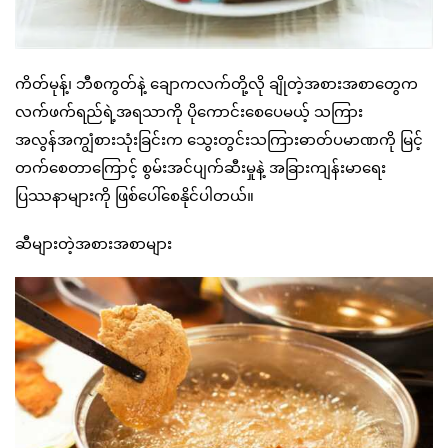
ကိတ်မုန့်၊ ဘီစကွတ်နဲ့ ချောကလက်တို့လို ချိုတဲ့အစားအစာတွေက
လက်ဖက်ရည်ရဲ့အရသာကို ပိုကောင်းစေပေမယ့် သကြား
အလွန်အကျွံစားသုံးခြင်းက သွေးတွင်းသကြားဓာတ်ပမာဏကို မြင့်
တက်စေတာကြောင့် စွမ်းအင်ပျက်ဆီးမှုနဲ့ အခြားကျန်းမာရေး
ပြဿနာများကို ဖြစ်ပေါ်စေနိုင်ပါတယ်။
ဆီများတဲ့အစားအစာများ