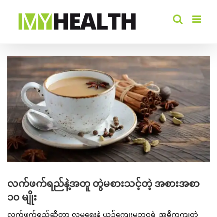
Skip
to
content
View
Larger
Image
လက်ဖက်ရည်နဲ့အတူ တွဲမစားသင့်တဲ့ အစားအစာ
၁၀ မျိုး
လက်ဖက်ရည်ဆိုတာ လူမှုရေးနဲ့ ယဉ်ကျေးမှုဘဝရဲ့ အဓိကကျတဲ့