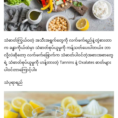
သံဓာတ်ကြွယ်ဝတဲ့ အသီးအရွက်တွေကို လက်ဖက်ရည်နဲ့တွဲစားတာ
က ခန္ဓာကိုယ်ထဲမှာ သံဓာတ်စုပ်ယူမှုကို ကန့်သတ်ပေးပါတယ်။ ဘာ
လို့လဲဆိုတော့ လက်ဖက်ခြောက်က သံဓာတ်ပါ၀င်တဲ့အစားအစာတွေ
ရဲ့ သံဓာတ်စုပ်ယူမှုကို ဟန့်တားတဲ့ Tannins နဲ့ Oxalates ဓာတ်များ
ပါဝင်တာကြောင့်ပါ။
သံပုရာရည်