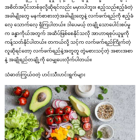
အစိတ်အပိုင်းတစ်ခုလို့ဆိုရင်လည်း မမှားပါဘူး။ ဧည့်သည်ဧည့်ခံတဲ့
အခါမျိုးတွေ မနက်စာစားတဲ့အခါမျိုးတွေနဲ့ လက်ဖက်ရည်ကို ဧည့်ခံ
လေ့ သောက်လေ့ ရှိကြပါတယ်။ ဒါပေမယ့် တချို့သောပေါင်းစပ်မှု
က ခန္ဓာကိုယ်အတွက် အဆိပ်ဖြစ်စေနိုင်သလို အာဟာရစုပ်ယူမှုကို
ကန့်သတ်နိုင်ပါတယ်။ တကယ်လို့ သင့်က လက်ဖက်ရည်ကြိုက်တဲ့
လူဆိုရင်တော့ လက်ဖက်ရည်နဲ့အတူတူ တွဲမစားသင့်တဲ့ အစားအစာ
နဲ့ အချိုရည်တချို့ကို ဝေမျှပေးလိုက်ပါတယ်။
သံဓာတ်ကြွယ်ဝတဲ့ ဟင်းသီးဟင်းရွက်များ