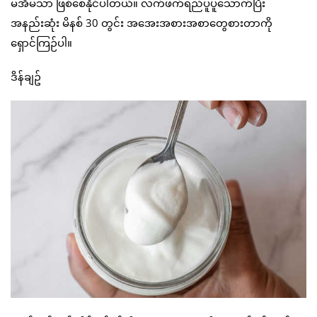
မအီမသာ ဖြစ်စေနိုင်ပါတယ်။ လက်ဖက်ရည်ပူပူသောက်ပြီး
အနည်းဆုံး မိနစ် 30 တွင်း အအေးအစားအစာတွေစားတာကို
ရှောင်ကြဉ်ပါ။
ဒိန်ချဥ်