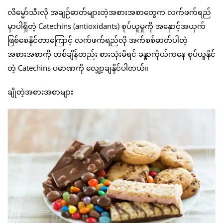
လိမ္မော်သီးလို အချဉ်ဓာတ်များတဲ့အစားအစာတွေက လက်ဖက်ရည်
မှာပါရှိတဲ့ Catechins (antioxidants) စုပ်ယူမှုကို အနှောင့်အယှက်
ဖြစ်စေနိုင်တာကြောင့် လက်ဖက်ရည်လို အက်စစ်ဓာတ်ပါတဲ့
အစားအစာကို တစ်ချိန်တည်း စားသုံးမိရင် ခန္ဓာကိုယ်ကနေ စုပ်ယူနိုင်
တဲ့ Catechins ပမာဏကို လျှော့ချနိုင်ပါတယ်။
ချိုတဲ့အစားအစာများ