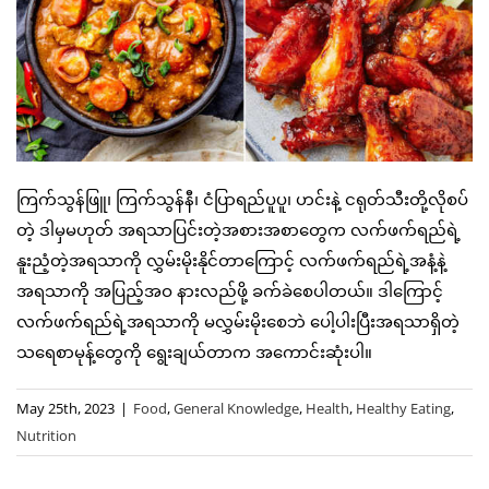
ကြက်သွန်ဖြူ၊ ကြက်သွန်နီ၊ ငံပြာရည်ပူပူ၊ ဟင်းနဲ့ ငရုတ်သီးတို့လိုစပ်
တဲ့ ဒါမှမဟုတ် အရသာပြင်းတဲ့အစားအစာတွေက လက်ဖက်ရည်ရဲ့
နူးညံ့တဲ့အရသာကို လွှမ်းမိုးနိုင်တာကြောင့် လက်ဖက်ရည်ရဲ့အနံ့နဲ့
အရသာကို အပြည့်အဝ နားလည်ဖို့ ခက်ခဲစေပါတယ်။ ဒါကြောင့်
လက်ဖက်ရည်ရဲ့အရသာကို မလွှမ်းမိုးစေဘဲ ပေါ့ပါးပြီးအရသာရှိတဲ့
သရေစာမုန့်တွေကို ရွေးချယ်တာက အကောင်းဆုံးပါ။
May 25th, 2023
|
Food
,
General Knowledge
,
Health
,
Healthy Eating
,
Nutrition